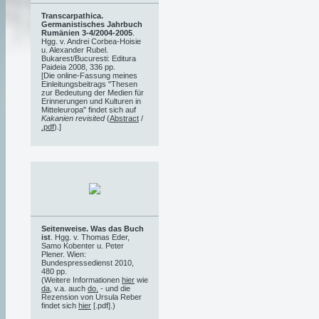
Transcarpathica.
Germanistisches Jahrbuch
Rumänien 3-4/2004-2005
.
Hgg. v. Andrei Corbea-Hoisie
u. Alexander Rubel.
Bukarest/Bucuresti: Editura
Paideia 2008, 336 pp.
[Die online-Fassung meines
Einleitungsbeitrags "Thesen
zur Bedeutung der Medien für
Erinnerungen und Kulturen in
Mitteleuropa" findet sich auf
Kakanien revisited
(
Abstract
/
.pdf
).]
Seitenweise. Was das Buch
ist
. Hgg. v. Thomas Eder,
Samo Kobenter u. Peter
Plener. Wien:
Bundespressedienst 2010,
480 pp.
(Weitere Informationen
hier
wie
da
, v.a. auch
do.
- und die
Rezension von Ursula Reber
findet sich
hier
[.pdf].)