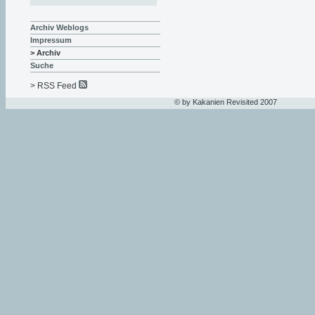
Archiv Weblogs
Impressum
> Archiv
Suche
> RSS Feed
© by Kakanien Revisited 2007