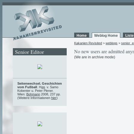
Home
Weblog Home
List
Kakanien Revisited
>
weblogs
>
senior_e
Senior Editor
No new users are admitted any
(We are in archive mode)
Seitenwechsel. Geschichten
vom Fußball
. Hgg. v. Samo
Kobenter u. Peter Plener.
Wien:
Bohmann
2008, 237 pp.
(Weitere Informationen
hier
)