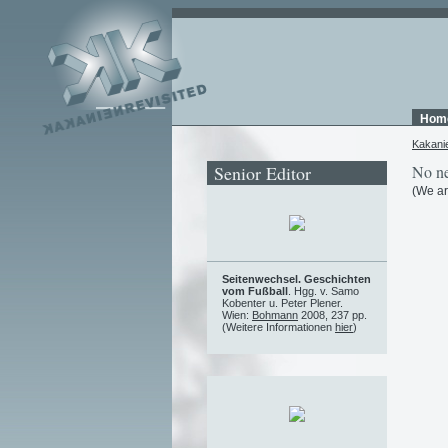
Hom
Kakani
Senior Editor
No ne
(We ar
Seitenwechsel. Geschichten
vom Fußball
. Hgg. v. Samo
Kobenter u. Peter Plener.
Wien:
Bohmann
2008, 237 pp.
(Weitere Informationen
hier
)