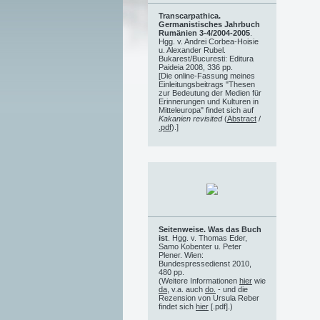
Transcarpathica.
Germanistisches Jahrbuch
Rumänien 3-4/2004-2005
.
Hgg. v. Andrei Corbea-Hoisie
u. Alexander Rubel.
Bukarest/Bucuresti: Editura
Paideia 2008, 336 pp.
[Die online-Fassung meines
Einleitungsbeitrags "Thesen
zur Bedeutung der Medien für
Erinnerungen und Kulturen in
Mitteleuropa" findet sich auf
Kakanien revisited
(
Abstract
/
.pdf
).]
Seitenweise. Was das Buch
ist
. Hgg. v. Thomas Eder,
Samo Kobenter u. Peter
Plener. Wien:
Bundespressedienst 2010,
480 pp.
(Weitere Informationen
hier
wie
da
, v.a. auch
do.
- und die
Rezension von Ursula Reber
findet sich
hier
[.pdf].)