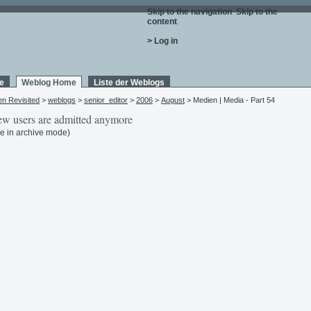
Skip to the navigation
.
Skip to the
content
.
> Log in
e
Weblog Home
Liste der Weblogs
en Revisited
>
weblogs
>
senior_editor
>
2006
>
August
> Medien | Media - Part 54
w users are admitted anymore
e in archive mode)