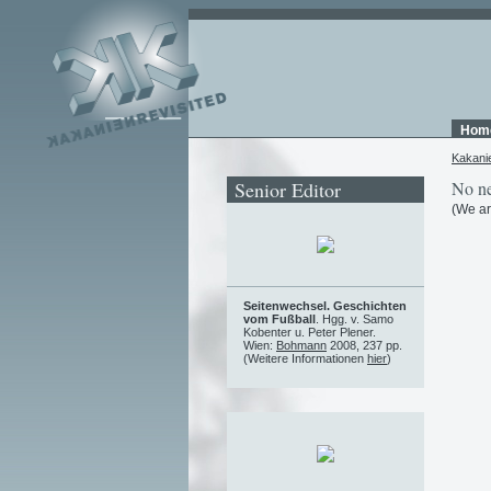
Hom
Kakani
Senior Editor
No ne
(We ar
Seitenwechsel. Geschichten
vom Fußball
. Hgg. v. Samo
Kobenter u. Peter Plener.
Wien:
Bohmann
2008, 237 pp.
(Weitere Informationen
hier
)