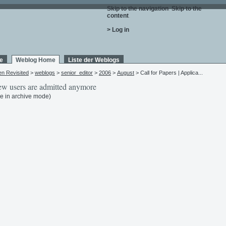
Skip to the navigation
.
Skip to the
content
.
> Log in
e
Weblog Home
Liste der Weblogs
en Revisited
>
weblogs
>
senior_editor
>
2006
>
August
> Call for Papers | Applica...
w users are admitted anymore
e in archive mode)