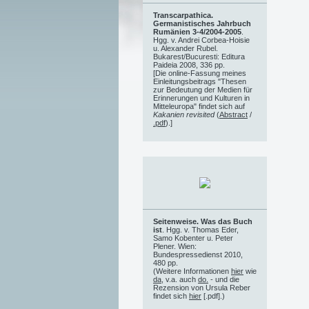
Transcarpathica.
Germanistisches Jahrbuch
Rumänien 3-4/2004-2005
.
Hgg. v. Andrei Corbea-Hoisie
u. Alexander Rubel.
Bukarest/Bucuresti: Editura
Paideia 2008, 336 pp.
[Die online-Fassung meines
Einleitungsbeitrags "Thesen
zur Bedeutung der Medien für
Erinnerungen und Kulturen in
Mitteleuropa" findet sich auf
Kakanien revisited
(
Abstract
/
.pdf
).]
Seitenweise. Was das Buch
ist
. Hgg. v. Thomas Eder,
Samo Kobenter u. Peter
Plener. Wien:
Bundespressedienst 2010,
480 pp.
(Weitere Informationen
hier
wie
da
, v.a. auch
do.
- und die
Rezension von Ursula Reber
findet sich
hier
[.pdf].)