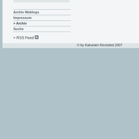
Archiv Weblogs
Impressum
> Archiv
Suche
> RSS Feed
© by Kakanien Revisited 2007