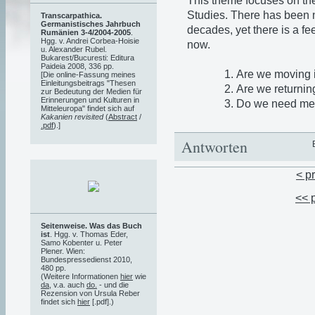
This theme focuses on th
Studies. There has been n
Transcarpathica.
Germanistisches Jahrbuch
decades, yet there is a f
Rumänien 3-4/2004-2005
.
Hgg. v. Andrei Corbea-Hoisie
now.
u. Alexander Rubel.
Bukarest/Bucuresti: Editura
Paideia 2008, 336 pp.
Are we moving 
[Die online-Fassung meines
Einleitungsbeitrags "Thesen
Are we returning
zur Bedeutung der Medien für
Erinnerungen und Kulturen in
Do we need met
Mitteleuropa" findet sich auf
Kakanien revisited
(
Abstract
/
.pdf
).]
Antworten
< p
<< 
Seitenweise. Was das Buch
ist
. Hgg. v. Thomas Eder,
Samo Kobenter u. Peter
Plener. Wien:
Bundespressedienst 2010,
480 pp.
(Weitere Informationen
hier
wie
da
, v.a. auch
do.
- und die
Rezension von Ursula Reber
findet sich
hier
[.pdf].)