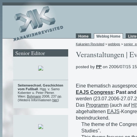
Home
Weblog Home
List
Kakanien Revisited
>
weblogs
>
senior_e
Senior Editor
Veranstaltungen | Ev
posted by
PP
on 2006/07/15 15
Eine thematisch ausgesproch
Seitenwechsel. Geschichten
vom Fußball
. Hgg. v. Samo
EAJS Congress
: Past and
Kobenter u. Peter Plener.
Wien:
Bohmann
2008, 237 pp.
werden (23.07.2006-27.07.2
(Weitere Informationen
hier
)
Das
Programm
(auch auf
H|
abgehaltenen
EAJS
-Kongres
beeindruckend.
The theme of the Congres
Studies".