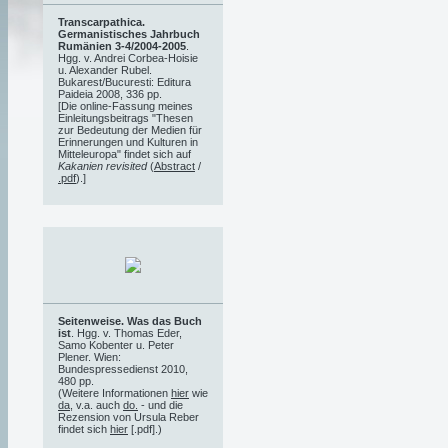
Transcarpathica.
Germanistisches Jahrbuch
Rumänien 3-4/2004-2005
.
Hgg. v. Andrei Corbea-Hoisie
u. Alexander Rubel.
Bukarest/Bucuresti: Editura
Paideia 2008, 336 pp.
[Die online-Fassung meines
Einleitungsbeitrags "Thesen
zur Bedeutung der Medien für
Erinnerungen und Kulturen in
Mitteleuropa" findet sich auf
Kakanien revisited
(
Abstract
/
.pdf
).]
Seitenweise. Was das Buch
ist
. Hgg. v. Thomas Eder,
Samo Kobenter u. Peter
Plener. Wien:
Bundespressedienst 2010,
480 pp.
(Weitere Informationen
hier
wie
da
, v.a. auch
do.
- und die
Rezension von Ursula Reber
findet sich
hier
[.pdf].)