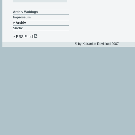
Archiv Weblogs
Impressum
> Archiv
Suche
> RSS Feed
© by Kakanien Revisited 2007