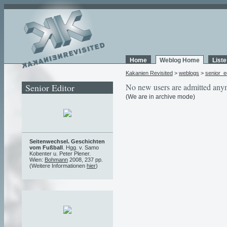
Home
Weblog Home
List
Kakanien Revisited
>
weblogs
>
senior_e
Senior Editor
No new users are admitted any
(We are in archive mode)
Seitenwechsel. Geschichten
vom Fußball
. Hgg. v. Samo
Kobenter u. Peter Plener.
Wien:
Bohmann
2008, 237 pp.
(Weitere Informationen
hier
)