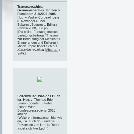
Transcarpathica.
Germanistisches Jahrbuch
Rumänien 3-4/2004-2005
.
Hgg. v. Andrei Corbea-Hoisie
u. Alexander Rubel.
Bukarest/Bucuresti: Editura
Paideia 2008, 336 pp.
[Die online-Fassung meines
Einleitungsbeitrags "Thesen
zur Bedeutung der Medien für
Erinnerungen und Kulturen in
Mitteleuropa" findet sich auf
Kakanien revisited
(
Abstract
/
.pdf
).]
Seitenweise. Was das Buch
ist
. Hgg. v. Thomas Eder,
Samo Kobenter u. Peter
Plener. Wien:
Bundespressedienst 2010,
480 pp.
(Weitere Informationen
hier
wie
da
, v.a. auch
do.
- und die
Rezension von Ursula Reber
findet sich
hier
[.pdf].)