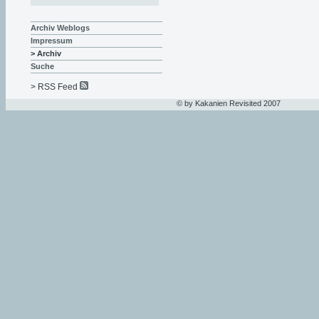
Archiv Weblogs
Impressum
> Archiv
Suche
> RSS Feed
© by Kakanien Revisited 2007