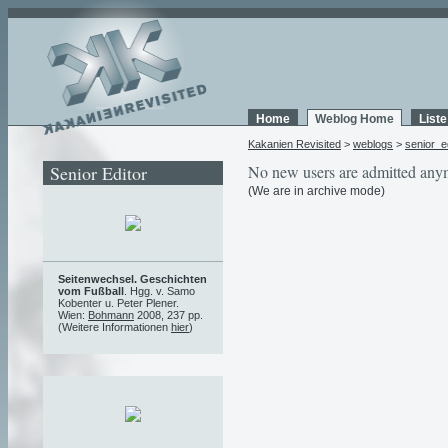
Home
Weblog Home
List
Kakanien Revisited
>
weblogs
>
senior_e
Senior Editor
No new users are admitted any
(We are in archive mode)
Seitenwechsel. Geschichten
vom Fußball
. Hgg. v. Samo
Kobenter u. Peter Plener.
Wien:
Bohmann
2008, 237 pp.
(Weitere Informationen
hier
)