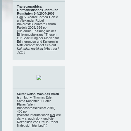
Transcarpathica.
Germanistisches Jahrbuch
Rumänien 3-4/2004-2005
.
Hgg. v. Andrei Corbea-Hoisie
u. Alexander Rubel.
Bukarest/Bucuresti: Editura
Paideia 2008, 336 pp.
[Die online-Fassung meines
Einleitungsbeitrags "Thesen
zur Bedeutung der Medien für
Erinnerungen und Kulturen in
Mitteleuropa" findet sich auf
Kakanien revisited
(
Abstract
/
.pdf
).]
Seitenweise. Was das Buch
ist
. Hgg. v. Thomas Eder,
Samo Kobenter u. Peter
Plener. Wien:
Bundespressedienst 2010,
480 pp.
(Weitere Informationen
hier
wie
da
, v.a. auch
do.
- und die
Rezension von Ursula Reber
findet sich
hier
[.pdf].)