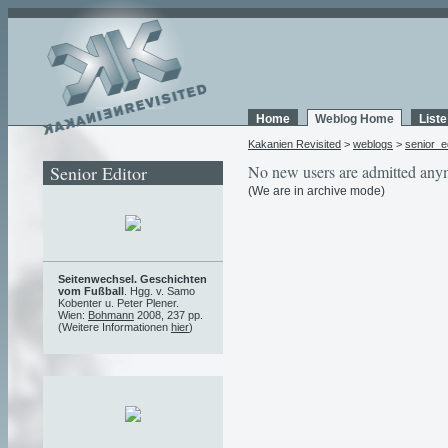
Home
Weblog Home
List
Kakanien Revisited
>
weblogs
>
senior_e
Senior Editor
No new users are admitted any
(We are in archive mode)
Seitenwechsel. Geschichten
vom Fußball
. Hgg. v. Samo
Kobenter u. Peter Plener.
Wien:
Bohmann
2008, 237 pp.
(Weitere Informationen
hier
)