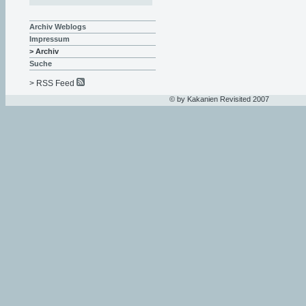
Archiv Weblogs
Impressum
> Archiv
Suche
> RSS Feed
© by Kakanien Revisited 2007