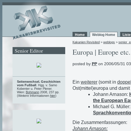
Home
Weblog Home
List
Kakanien Revisited
>
weblogs
>
senior_e
Senior Editor
Europa | Europe etc.
posted by
PP
on 2006/05/31 03
Ein
weiterer
(somit in
doppel
Seitenwechsel. Geschichten
vom Fußball
. Hgg. v. Samo
Ost(mittel)europa und damit
Kobenter u. Peter Plener.
Wien:
Bohmann
2008, 237 pp.
Johann Arnason:
(Weitere Informationen
hier
)
the European Ea
Michael G. Müller
Sprachkonventi
Die Zusammenfassungen:
Johann Arnason: