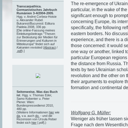
The re-emergence of Ukrain
Transcarpathica.
particular, in the wake of th
Germanistisches Jahrbuch
Rumänien 3-4/2004-2005
.
significant enough to promp
Hgg. v. Andrei Corbea-Hoisie
u. Alexander Rubel.
concerning Europe, its inter
Bukarest/Bucuresti: Editura
specifically, the following r
Paideia 2008, 336 pp.
[Die online-Fassung meines
eastern borders. No discuss
Einleitungsbeitrags "Thesen
zur Bedeutung der Medien für
experience, and there is a d
Erinnerungen und Kulturen in
Mitteleuropa" findet sich auf
those concerned: it would see
Kakanien revisited
(
Abstract
/
one way or another, linked to
.pdf
).]
particular European regions 
the distance from Russia. Th
texts by two Ukrainian schola
revolution and the other on 
their arguments to explore t
formation and continental de
Seitenweise. Was das Buch
ist
. Hgg. v. Thomas Eder,
Samo Kobenter u. Peter
Plener. Wien:
Bundespressedienst 2010,
480 pp.
Wolfgang G. Müller:
(Weitere Informationen
hier
wie
da
, v.a. auch
do.
- und die
Weniger als früher lassen s
Rezension von Ursula Reber
findet sich
hier
[.pdf].)
Frage nach dem Wesentlich