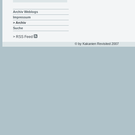
Archiv Weblogs
Impressum
> Archiv
Suche
> RSS Feed
© by Kakanien Revisited 2007