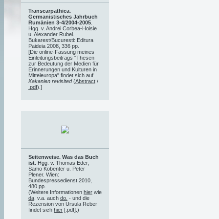
Transcarpathica.
Germanistisches Jahrbuch
Rumänien 3-4/2004-2005
.
Hgg. v. Andrei Corbea-Hoisie
u. Alexander Rubel.
Bukarest/Bucuresti: Editura
Paideia 2008, 336 pp.
[Die online-Fassung meines
Einleitungsbeitrags "Thesen
zur Bedeutung der Medien für
Erinnerungen und Kulturen in
Mitteleuropa" findet sich auf
Kakanien revisited
(
Abstract
/
.pdf
).]
Seitenweise. Was das Buch
ist
. Hgg. v. Thomas Eder,
Samo Kobenter u. Peter
Plener. Wien:
Bundespressedienst 2010,
480 pp.
(Weitere Informationen
hier
wie
da
, v.a. auch
do.
- und die
Rezension von Ursula Reber
findet sich
hier
[.pdf].)