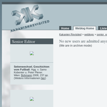
Home
Weblog Home
List
Kakanien Revisited
>
weblogs
>
senior_e
Senior Editor
No new users are admitted any
(We are in archive mode)
Seitenwechsel. Geschichten
vom Fußball
. Hgg. v. Samo
Kobenter u. Peter Plener.
Wien:
Bohmann
2008, 237 pp.
(Weitere Informationen
hier
)