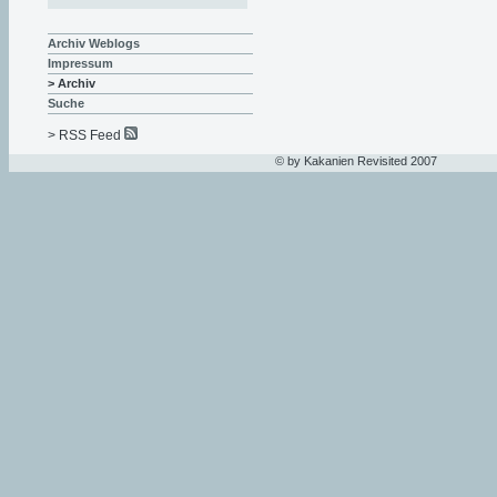
Archiv Weblogs
Impressum
> Archiv
Suche
> RSS Feed
© by Kakanien Revisited 2007