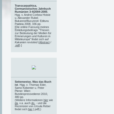
Transcarpathica.
Germanistisches Jahrbuch
Rumänien 3-4/2004-2005
.
Hgg. v. Andrei Corbea-Hoisie
u. Alexander Rubel.
Bukarest/Bucuresti: Editura
Paideia 2008, 336 pp.
[Die online-Fassung meines
Einleitungsbeitrags "Thesen
zur Bedeutung der Medien für
Erinnerungen und Kulturen in
Mitteleuropa" findet sich auf
Kakanien revisited
(
Abstract
/
.pdf
).]
Seitenweise. Was das Buch
ist
. Hgg. v. Thomas Eder,
Samo Kobenter u. Peter
Plener. Wien:
Bundespressedienst 2010,
480 pp.
(Weitere Informationen
hier
wie
da
, v.a. auch
do.
- und die
Rezension von Ursula Reber
findet sich
hier
[.pdf].)