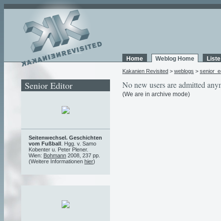
Home
Weblog Home
List
Kakanien Revisited
>
weblogs
>
senior_e
Senior Editor
No new users are admitted any
(We are in archive mode)
Seitenwechsel. Geschichten
vom Fußball
. Hgg. v. Samo
Kobenter u. Peter Plener.
Wien:
Bohmann
2008, 237 pp.
(Weitere Informationen
hier
)