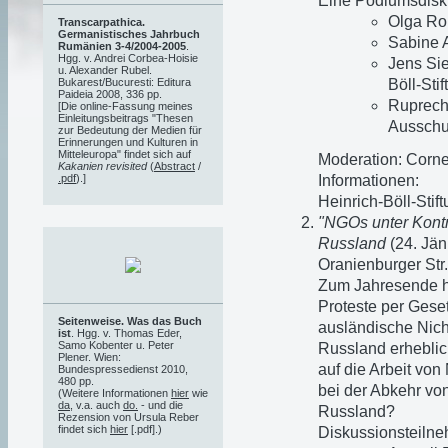
Eine Podiumsdisku
Olga Ro
Transcarpathica.
Germanistisches Jahrbuch
Sabine A
Rumänien 3-4/2004-2005
.
Hgg. v. Andrei Corbea-Hoisie
Jens Sie
u. Alexander Rubel.
Böll-Sti
Bukarest/Bucuresti: Editura
Paideia 2008, 336 pp.
Ruprech
[Die online-Fassung meines
Einleitungsbeitrags "Thesen
Ausschu
zur Bedeutung der Medien für
Erinnerungen und Kulturen in
Mitteleuropa" findet sich auf
Moderation: Corne
Kakanien revisited
(
Abstract
/
Informationen:
.pdf
).]
Heinrich-Böll-Sti
"NGOs unter Kontro
Russland
(24. Jän
Oranienburger Str.
Zum Jahresende ha
Proteste per Geset
Seitenweise. Was das Buch
ausländische Nich
ist
. Hgg. v. Thomas Eder,
Samo Kobenter u. Peter
Russland erheblic
Plener. Wien:
auf die Arbeit von
Bundespressedienst 2010,
480 pp.
bei der Abkehr vo
(Weitere Informationen
hier
wie
da
, v.a. auch
do.
- und die
Russland?
Rezension von Ursula Reber
findet sich
hier
[.pdf].)
Diskussionsteilne