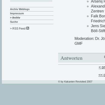
Arsenij 
Alexand
Archiv Weblogs
Zentren 
Impressum
Falk Bom
> Archiv
Friedri
Suche
Jens Sie
> RSS Feed
Böll-Sti
Moderation: Dr. Jö
GMF
Antworten
< p
<< 
© by Kakanien Revisited 2007