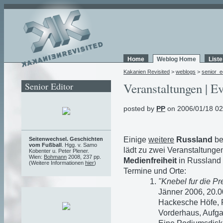
Home
Weblog Home
List
Kakanien Revisited
>
weblogs
>
senior_e
Senior Editor
Veranstaltungen | Ev
posted by
PP
on 2006/01/18 02
Einige
weitere
Russland
be
Seitenwechsel. Geschichten
vom Fußball
. Hgg. v. Samo
lädt zu zwei Veranstaltung
Kobenter u. Peter Plener.
Wien:
Bohmann
2008, 237 pp.
Medienfreiheit
in Russland 
(Weitere Informationen
hier
)
Termine und Orte:
"Knebel fur die Pr
Jänner 2006, 20.00
Hackesche Höfe, R
Vorderhaus, Aufgan