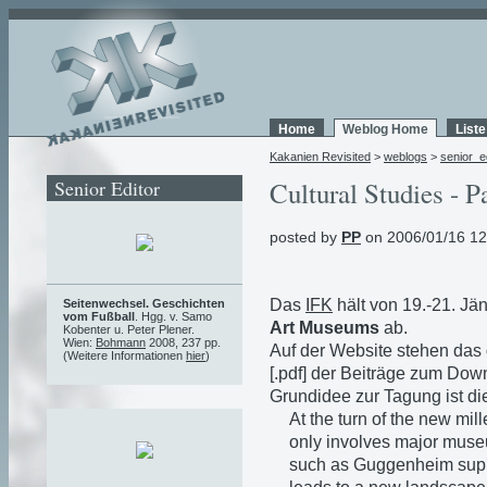
Home
Weblog Home
List
Kakanien Revisited
>
weblogs
>
senior_e
Senior Editor
Cultural Studies - P
posted by
PP
on 2006/01/16 12
Das
IFK
hält von 19.-21. Jä
Seitenwechsel. Geschichten
vom Fußball
. Hgg. v. Samo
Art Museums
ab.
Kobenter u. Peter Plener.
Wien:
Bohmann
2008, 237 pp.
Auf der Website stehen das d
(Weitere Informationen
hier
)
[.pdf] der Beiträge zum Down
Grundidee zur Tagung ist di
At the turn of the new mil
only involves major muse
such as Guggenheim suppl