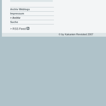
Archiv Weblogs
Impressum
> Archiv
Suche
> RSS Feed
© by Kakanien Revisited 2007