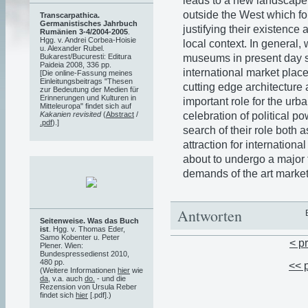
leads to a new landscape 
outside the West which for 
Transcarpathica.
Germanistisches Jahrbuch
justifying their existence
Rumänien 3-4/2004-2005
.
Hgg. v. Andrei Corbea-Hoisie
local context. In general,
u. Alexander Rubel.
museums in present day so
Bukarest/Bucuresti: Editura
Paideia 2008, 336 pp.
international market place
[Die online-Fassung meines
Einleitungsbeitrags "Thesen
cutting edge architecture
zur Bedeutung der Medien für
Erinnerungen und Kulturen in
important role for the ur
Mitteleuropa" findet sich auf
celebration of political p
Kakanien revisited
(
Abstract
/
.pdf
).]
search of their role both 
attraction for internationa
about to undergo a major
demands of the art market
Antworten
Seitenweise. Was das Buch
ist
. Hgg. v. Thomas Eder,
Samo Kobenter u. Peter
< p
Plener. Wien:
Bundespressedienst 2010,
480 pp.
<< 
(Weitere Informationen
hier
wie
da
, v.a. auch
do.
- und die
Rezension von Ursula Reber
findet sich
hier
[.pdf].)