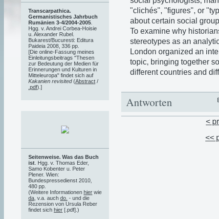
social psychologists, many
"clichés", "figures", or "
Transcarpathica.
Germanistisches Jahrbuch
about certain social group
Rumänien 3-4/2004-2005
.
Hgg. v. Andrei Corbea-Hoisie
To examine why historian
u. Alexander Rubel.
stereotypes as an analytic
Bukarest/Bucuresti: Editura
Paideia 2008, 336 pp.
London organized an intern
[Die online-Fassung meines
Einleitungsbeitrags "Thesen
topic, bringing together s
zur Bedeutung der Medien für
Erinnerungen und Kulturen in
different countries and diff
Mitteleuropa" findet sich auf
Kakanien revisited
(
Abstract
/
.pdf
).]
Antworten
< p
<< 
Seitenweise. Was das Buch
ist
. Hgg. v. Thomas Eder,
Samo Kobenter u. Peter
Plener. Wien:
Bundespressedienst 2010,
480 pp.
(Weitere Informationen
hier
wie
da
, v.a. auch
do.
- und die
Rezension von Ursula Reber
findet sich
hier
[.pdf].)