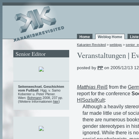
Home
Weblog Home
List
Kakanien Revisited
>
weblogs
>
senior_e
Senior Editor
Veranstaltungen | Ev
posted by
PP
on 2005/12/13 12
Matthias Reiß
from the
Germ
Seitenwechsel. Geschichten
vom Fußball
. Hgg. v. Samo
report for the conference
Soc
Kobenter u. Peter Plener.
Wien:
Bohmann
2008, 237 pp.
H|Soz|u|Kult
:
(Weitere Informationen
hier
)
Although a heavily stereo
far made little use of soc
there are numerous books o
gender stereotypes in his
ignored. While there is no