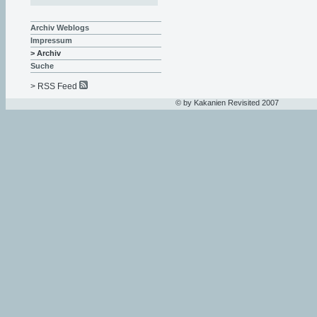
Archiv Weblogs
Impressum
> Archiv
Suche
> RSS Feed
© by Kakanien Revisited 2007