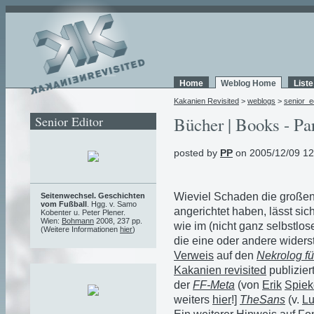
Home
Weblog Home
List
Kakanien Revisited
>
weblogs
>
senior_e
Senior Editor
Bücher | Books - Pa
posted by
PP
on 2005/12/09 12
Wieviel Schaden die großen
Seitenwechsel. Geschichten
vom Fußball
. Hgg. v. Samo
angerichtet haben, lässt si
Kobenter u. Peter Plener.
Wien:
Bohmann
2008, 237 pp.
wie im (nicht ganz selbstlo
(Weitere Informationen
hier
)
die eine oder andere widers
Verweis
auf den
Nekrolog für
Kakanien revisited
publizier
der
FF-Meta
(von
Erik
Spie
weiters
hier
!]
TheSans
(v.
Lu