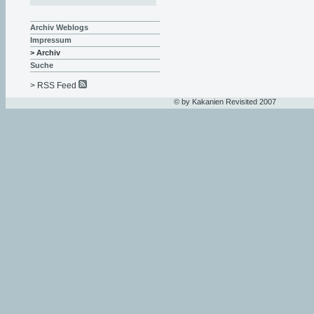
Archiv Weblogs
Impressum
> Archiv
Suche
> RSS Feed
© by Kakanien Revisited 2007