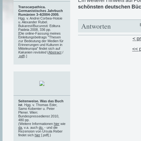
Ein weiterer Hinweis auf Fo
schönsten deutschen Büc
Transcarpathica.
Germanistisches Jahrbuch
Rumänien 3-4/2004-2005
.
Hgg. v. Andrei Corbea-Hoisie
u. Alexander Rubel.
Antworten
Bukarest/Bucuresti: Editura
Paideia 2008, 336 pp.
[Die online-Fassung meines
Einleitungsbeitrags "Thesen
< p
zur Bedeutung der Medien für
Erinnerungen und Kulturen in
<< 
Mitteleuropa" findet sich auf
Kakanien revisited
(
Abstract
/
.pdf
).]
Seitenweise. Was das Buch
ist
. Hgg. v. Thomas Eder,
Samo Kobenter u. Peter
Plener. Wien:
Bundespressedienst 2010,
480 pp.
(Weitere Informationen
hier
wie
da
, v.a. auch
do.
- und die
Rezension von Ursula Reber
findet sich
hier
[.pdf].)