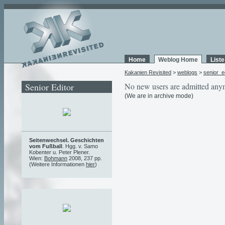
Home
Weblog Home
List
Kakanien Revisited
>
weblogs
>
senior_e
Senior Editor
No new users are admitted any
(We are in archive mode)
Seitenwechsel. Geschichten
vom Fußball
. Hgg. v. Samo
Kobenter u. Peter Plener.
Wien:
Bohmann
2008, 237 pp.
(Weitere Informationen
hier
)