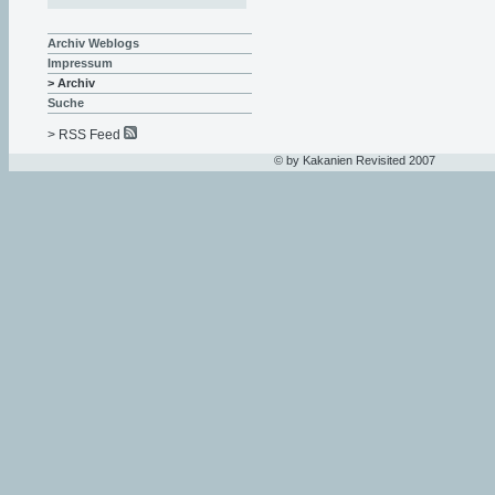
Archiv Weblogs
Impressum
> Archiv
Suche
> RSS Feed
© by Kakanien Revisited 2007