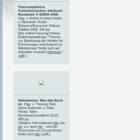
Transcarpathica.
Germanistisches Jahrbuch
Rumänien 3-4/2004-2005
.
Hgg. v. Andrei Corbea-Hoisie
u. Alexander Rubel.
Bukarest/Bucuresti: Editura
Paideia 2008, 336 pp.
[Die online-Fassung meines
Einleitungsbeitrags "Thesen
zur Bedeutung der Medien für
Erinnerungen und Kulturen in
Mitteleuropa" findet sich auf
Kakanien revisited
(
Abstract
/
.pdf
).]
Seitenweise. Was das Buch
ist
. Hgg. v. Thomas Eder,
Samo Kobenter u. Peter
Plener. Wien:
Bundespressedienst 2010,
480 pp.
(Weitere Informationen
hier
wie
da
, v.a. auch
do.
- und die
Rezension von Ursula Reber
findet sich
hier
[.pdf].)