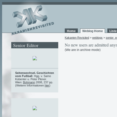
Home
Weblog Home
List
Kakanien Revisited
>
weblogs
>
senior_e
Senior Editor
No new users are admitted any
(We are in archive mode)
Seitenwechsel. Geschichten
vom Fußball
. Hgg. v. Samo
Kobenter u. Peter Plener.
Wien:
Bohmann
2008, 237 pp.
(Weitere Informationen
hier
)