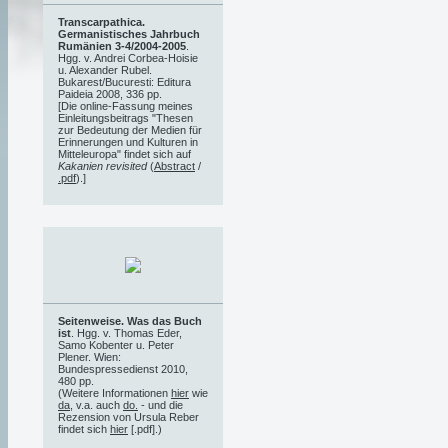
Transcarpathica.
Germanistisches Jahrbuch
Rumänien 3-4/2004-2005
.
Hgg. v. Andrei Corbea-Hoisie
u. Alexander Rubel.
Bukarest/Bucuresti: Editura
Paideia 2008, 336 pp.
[Die online-Fassung meines
Einleitungsbeitrags "Thesen
zur Bedeutung der Medien für
Erinnerungen und Kulturen in
Mitteleuropa" findet sich auf
Kakanien revisited
(
Abstract
/
.pdf
).]
Seitenweise. Was das Buch
ist
. Hgg. v. Thomas Eder,
Samo Kobenter u. Peter
Plener. Wien:
Bundespressedienst 2010,
480 pp.
(Weitere Informationen
hier
wie
da
, v.a. auch
do.
- und die
Rezension von Ursula Reber
findet sich
hier
[.pdf].)