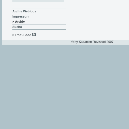
Archiv Weblogs
Impressum
> Archiv
Suche
> RSS Feed
© by Kakanien Revisited 2007