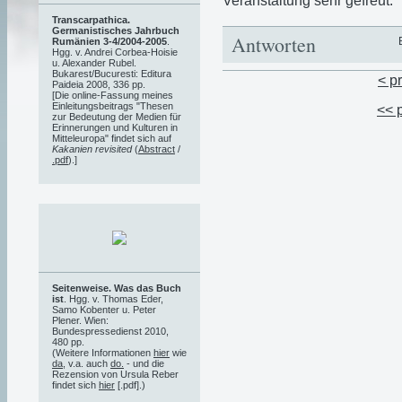
Veranstaltung sehr gefreut.
Transcarpathica.
Germanistisches Jahrbuch
Antworten
Rumänien 3-4/2004-2005
.
Hgg. v. Andrei Corbea-Hoisie
u. Alexander Rubel.
Bukarest/Bucuresti: Editura
< p
Paideia 2008, 336 pp.
[Die online-Fassung meines
Einleitungsbeitrags "Thesen
<< 
zur Bedeutung der Medien für
Erinnerungen und Kulturen in
Mitteleuropa" findet sich auf
Kakanien revisited
(
Abstract
/
.pdf
).]
Seitenweise. Was das Buch
ist
. Hgg. v. Thomas Eder,
Samo Kobenter u. Peter
Plener. Wien:
Bundespressedienst 2010,
480 pp.
(Weitere Informationen
hier
wie
da
, v.a. auch
do.
- und die
Rezension von Ursula Reber
findet sich
hier
[.pdf].)