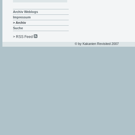
Archiv Weblogs
Impressum
> Archiv
Suche
> RSS Feed
© by Kakanien Revisited 2007