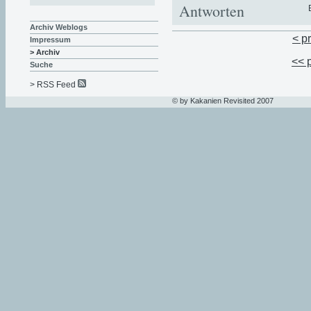
Antworten
Archiv Weblogs
< p
Impressum
> Archiv
<< 
Suche
> RSS Feed
© by Kakanien Revisited 2007