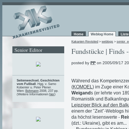
Home
Weblog Home
List
Kakanien Revisited
>
weblogs
>
senior_e
Senior Editor
Fundstücke | Finds -
posted by
PP
on 2005/09/17 20
Während das Kompetenzzent
Seitenwechsel. Geschichten
vom Fußball
. Hgg. v. Samo
(
KOMOEL
) im Zuge einer K
Kobenter u. Peter Plener.
Wien:
Bohmann
2008, 237 pp.
Weigand
s (er lehrte von 18
(Weitere Informationen
hier
)
Romanistik und Balkanlingu
Leipziger Blick auf den Bal
einem der "Zeit"-Weblogs hi
da höchst lesenswerte -
Rei
(dzt.: Ukraine), gibt es am...