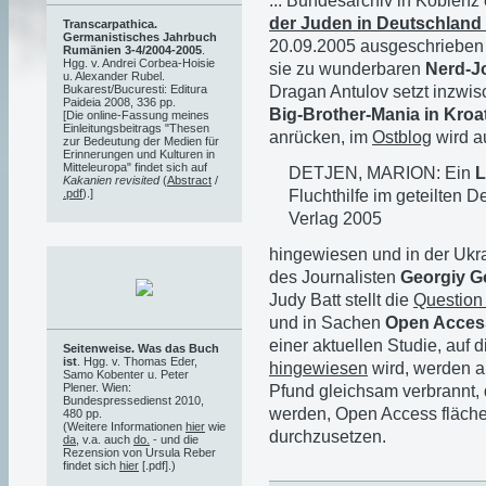
... Bundesarchiv in Koblen
der Juden in Deutschland
Transcarpathica.
Germanistisches Jahrbuch
20.09.2005 ausgeschrieben 
Rumänien 3-4/2004-2005
.
Hgg. v. Andrei Corbea-Hoisie
sie zu wunderbaren
Nerd-J
u. Alexander Rubel.
Dragan Antulov setzt inzwi
Bukarest/Bucuresti: Editura
Paideia 2008, 336 pp.
Big-Brother-Mania in Kroa
[Die online-Fassung meines
Einleitungsbeitrags "Thesen
anrücken, im
Ostblog
wird a
zur Bedeutung der Medien für
Erinnerungen und Kulturen in
Mitteleuropa" findet sich auf
DETJEN, MARION: Ein
L
Kakanien revisited
(
Abstract
/
Fluchthilfe im geteilten 
.pdf
).]
Verlag 2005
hingewiesen und in der Ukr
des Journalisten
Georgiy 
Judy Batt stellt die
Question
und in Sachen
Open Acces
einer aktuellen Studie, auf 
Seitenweise. Was das Buch
ist
. Hgg. v. Thomas Eder,
hingewiesen
wird, werden al
Samo Kobenter u. Peter
Plener. Wien:
Pfund gleichsam verbrannt,
Bundespressedienst 2010,
werden, Open Access fläche
480 pp.
(Weitere Informationen
hier
wie
durchzusetzen.
da
, v.a. auch
do.
- und die
Rezension von Ursula Reber
findet sich
hier
[.pdf].)