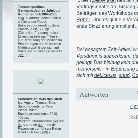
... dem
Zeit-Artikel
deutlich j
Vortragsinhalte an. Bislang
Transcarpathica.
Germanistisches Jahrbuch
Beiträgen des Workshops onl
Rumänien 3-4/2004-2005
.
Hgg. v. Andrei Corbea-Hoisie
Reber
. Und es gibt ein Vor
u. Alexander Rubel.
erste Skizzierung empfiehlt.
Bukarest/Bucuresti: Editura
Paideia 2008, 336 pp.
[Die online-Fassung meines
Einleitungsbeitrags "Thesen
zur Bedeutung der Medien für
Erinnerungen und Kulturen in
Mitteleuropa" findet sich auf
Bei besagtem Zeit-Artikel w
Kakanien revisited
(
Abstract
/
.pdf
).]
Versäumnis aufmerksam, das
gelingt: Das bislang kein on
meinerseits - in Ergänzung 
sich mit
del.icio.us
,
spurl
,
Co
Antworten
Seitenweise. Was das Buch
ist
. Hgg. v. Thomas Eder,
< p
Samo Kobenter u. Peter
Plener. Wien:
Bundespressedienst 2010,
<< 
480 pp.
(Weitere Informationen
hier
wie
da
, v.a. auch
do.
- und die
Rezension von Ursula Reber
findet sich
hier
[.pdf].)