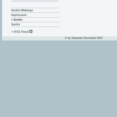
Archiv Weblogs
Impressum
> Archiv
Suche
> RSS Feed
© by Kakanien Revisited 2007