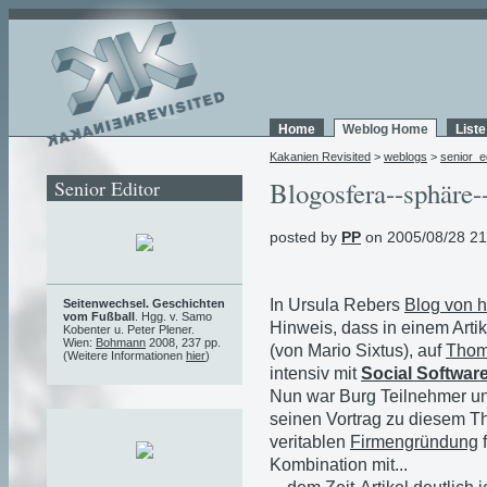
Home
Weblog Home
List
Kakanien Revisited
>
weblogs
>
senior_e
Senior Editor
Blogosfera--sphäre--
posted by
PP
on 2005/08/28 21
In Ursula Rebers
Blog von 
Seitenwechsel. Geschichten
vom Fußball
. Hgg. v. Samo
Hinweis, dass in einem Artik
Kobenter u. Peter Plener.
Wien:
Bohmann
2008, 237 pp.
(von Mario Sixtus), auf
Thom
(Weitere Informationen
hier
)
intensiv mit
Social Softwar
Nun war Burg Teilnehmer 
seinen Vortrag zu diesem Th
veritablen
Firmengründung
f
Kombination mit...