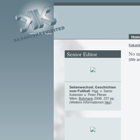
Hom
Kakani
Senior Editor
No ne
(We ar
Seitenwechsel. Geschichten
vom Fußball
. Hgg. v. Samo
Kobenter u. Peter Plener.
Wien:
Bohmann
2008, 237 pp.
(Weitere Informationen
hier
)