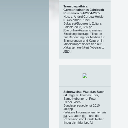
Transcarpathica.
Germanistisches Jahrbuch
Rumänien 3-4/2004-2005
.
Hgg. v. Andrei Corbea-Hoisie
u. Alexander Rubel.
Bukarest/Bucuresti: Editura
Paideia 2008, 336 pp.
[Die online-Fassung meines
Einleitungsbeitrags "Thesen
zur Bedeutung der Medien für
Erinnerungen und Kulturen in
Mitteleuropa" findet sich auf
Kakanien revisited
(
Abstract
/
.pdf
).]
Seitenweise. Was das Buch
ist
. Hgg. v. Thomas Eder,
Samo Kobenter u. Peter
Plener. Wien:
Bundespressedienst 2010,
480 pp.
(Weitere Informationen
hier
wie
da
, v.a. auch
do.
- und die
Rezension von Ursula Reber
findet sich
hier
[.pdf].)