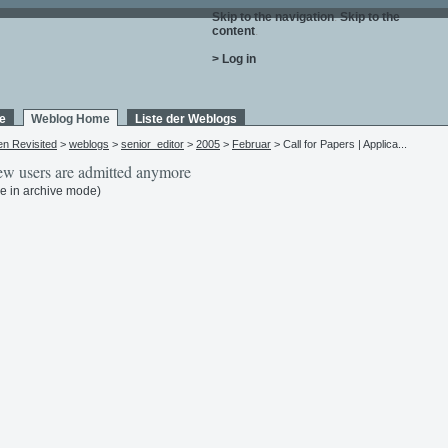
Skip to the navigation
.
Skip to the
content
.
> Log in
e
Weblog Home
Liste der Weblogs
en Revisited
>
weblogs
>
senior_editor
>
2005
>
Februar
> Call for Papers | Applica...
w users are admitted anymore
e in archive mode)