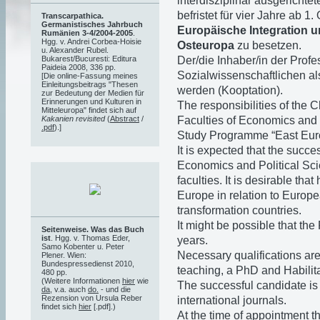
interdisziplinär ausgericht
befristet für vier Jahre ab 1
Transcarpathica.
Germanistisches Jahrbuch
Europäische Integration 
Rumänien 3-4/2004-2005
.
Hgg. v. Andrei Corbea-Hoisie
Osteuropa
zu besetzen.
u. Alexander Rubel.
Der/die Inhaber/in der Profe
Bukarest/Bucuresti: Editura
Paideia 2008, 336 pp.
Sozialwissenschaftlichen als
[Die online-Fassung meines
Einleitungsbeitrags "Thesen
werden (Kooptation).
zur Bedeutung der Medien für
Erinnerungen und Kulturen in
The responsibilities of the 
Mitteleuropa" findet sich auf
Faculties of Economics and S
Kakanien revisited
(
Abstract
/
.pdf
).]
Study Programme “East Eur
It is expected that the succe
Economics and Political Scie
faculties. It is desirable tha
Europe in relation to Europe
transformation countries.
It might be possible that th
Seitenweise. Was das Buch
ist
. Hgg. v. Thomas Eder,
years.
Samo Kobenter u. Peter
Necessary qualifications ar
Plener. Wien:
Bundespressedienst 2010,
teaching, a PhD and Habilita
480 pp.
(Weitere Informationen
hier
wie
The successful candidate is
da
, v.a. auch
do.
- und die
Rezension von Ursula Reber
international journals.
findet sich
hier
[.pdf].)
At the time of appointment 