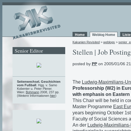
Home
Weblog Home
List
Kakanien Revisited
>
weblogs
>
senior_e
Senior Editor
Stellen | Job Posting
posted by
PP
on 2005/01/06 21
The
Ludwig-Maximilians-Uni
Seitenwechsel. Geschichten
vom Fußball
. Hgg. v. Samo
Professorship (W2) in Eur
Kobenter u. Peter Plener.
Wien:
Bohmann
2008, 237 pp.
with emphasis on Eastern
(Weitere Informationen
hier
)
This Chair will be held in c
Master Programme
East Eu
years beginning October 1st,
Faculty of Social Sciences 
An der
Ludwig-Maximilians-