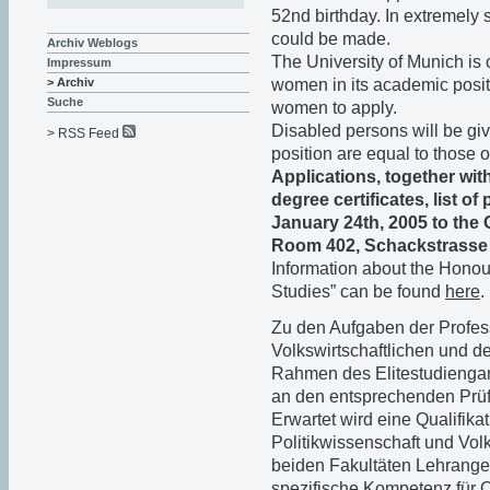
52nd birthday. In extremely
could be made.
Archiv Weblogs
The University of Munich is 
Impressum
women in its academic posit
> Archiv
Suche
women to apply.
Disabled persons will be giv
> RSS Feed
position are equal to those o
Applications, together wit
degree certificates, list of
January 24th, 2005 to the 
Room 402, Schackstrasse 
Information about the Hono
Studies” can be found
here
.
Zu den Aufgaben der Profes
Volkswirtschaftlichen und d
Rahmen des Elitestudiengan
an den entsprechenden Prüf
Erwartet wird eine Qualifika
Politikwissenschaft und Volk
beiden Fakultäten Lehrange
spezifische Kompetenz für O