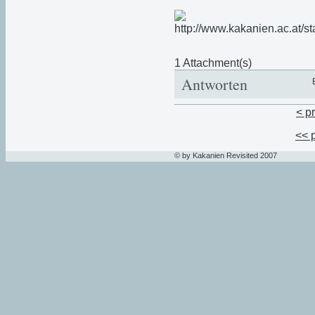
1 Attachment(s)
Antworten
< p
<< 
© by Kakanien Revisited 2007