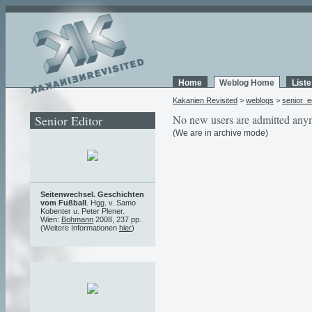
Home
Weblog Home
List
Kakanien Revisited
>
weblogs
>
senior_e
Senior Editor
No new users are admitted any
(We are in archive mode)
Seitenwechsel. Geschichten
vom Fußball
. Hgg. v. Samo
Kobenter u. Peter Plener.
Wien:
Bohmann
2008, 237 pp.
(Weitere Informationen
hier
)