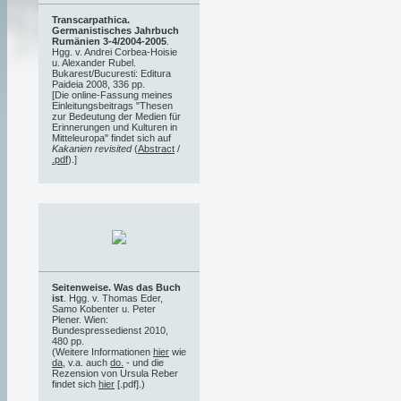
Transcarpathica.
Germanistisches Jahrbuch
Rumänien 3-4/2004-2005
.
Hgg. v. Andrei Corbea-Hoisie
u. Alexander Rubel.
Bukarest/Bucuresti: Editura
Paideia 2008, 336 pp.
[Die online-Fassung meines
Einleitungsbeitrags "Thesen
zur Bedeutung der Medien für
Erinnerungen und Kulturen in
Mitteleuropa" findet sich auf
Kakanien revisited
(
Abstract
/
.pdf
).]
Seitenweise. Was das Buch
ist
. Hgg. v. Thomas Eder,
Samo Kobenter u. Peter
Plener. Wien:
Bundespressedienst 2010,
480 pp.
(Weitere Informationen
hier
wie
da
, v.a. auch
do.
- und die
Rezension von Ursula Reber
findet sich
hier
[.pdf].)