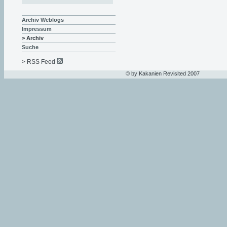
Archiv Weblogs
Impressum
> Archiv
Suche
> RSS Feed
© by Kakanien Revisited 2007