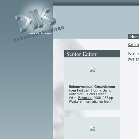
Hom
Kakani
Senior Editor
No ne
(We ar
Seitenwechsel. Geschichten
vom Fußball
. Hgg. v. Samo
Kobenter u. Peter Plener.
Wien:
Bohmann
2008, 237 pp.
(Weitere Informationen
hier
)