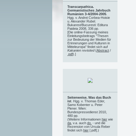
Transcarpathica.
Germanistisches Jahrbuch
Rumänien 3-4/2004-2005
.
Hgg. v. Andrei Corbea-Hoisie
u. Alexander Rubel.
Bukarest/Bucuresti: Editura
Paideia 2008, 336 pp.
[Die online-Fassung meines
Einleitungsbeitrags "Thesen
zur Bedeutung der Medien für
Erinnerungen und Kulturen in
Mitteleuropa" findet sich auf
Kakanien revisited
(
Abstract
/
.pdf
).]
Seitenweise. Was das Buch
ist
. Hgg. v. Thomas Eder,
Samo Kobenter u. Peter
Plener. Wien:
Bundespressedienst 2010,
480 pp.
(Weitere Informationen
hier
wie
da
, v.a. auch
do.
- und die
Rezension von Ursula Reber
findet sich
hier
[.pdf].)