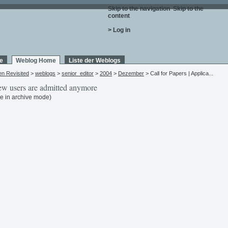
Skip to the navigation
.
Skip to the
content
.
> Log in
e
Weblog Home
Liste der Weblogs
en Revisited
>
weblogs
>
senior_editor
>
2004
>
Dezember
> Call for Papers | Applica...
w users are admitted anymore
e in archive mode)