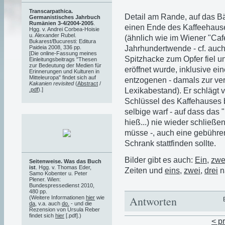
Transcarpathica.
Detail am Rande, auf das Bä
Germanistisches Jahrbuch
Rumänien 3-4/2004-2005
.
einen Ende des Kaffeehause
Hgg. v. Andrei Corbea-Hoisie
u. Alexander Rubel.
(ähnlich wie im Wiener "Caf
Bukarest/Bucuresti: Editura
Jahrhundertwende - cf. auch 
Paideia 2008, 336 pp.
[Die online-Fassung meines
Spitzhacke zum Opfer fiel un
Einleitungsbeitrags "Thesen
zur Bedeutung der Medien für
eröffnet wurde, inklusive ei
Erinnerungen und Kulturen in
Mitteleuropa" findet sich auf
entzogenen - damals zur ve
Kakanien revisited
(
Abstract
/
Lexikabestand). Er schlägt 
.pdf
).]
Schlüssel des Kaffehauses be
selbige warf - auf dass das
hieß...) nie wieder schließ
müsse -, auch eine gebühr
Schrank stattfinden sollte.
Bilder gibt es auch:
Ein
,
zwe
Seitenweise. Was das Buch
ist
. Hgg. v. Thomas Eder,
Zeiten und
eins
,
zwei
,
drei
n
Samo Kobenter u. Peter
Plener. Wien:
Bundespressedienst 2010,
480 pp.
Antworten
(Weitere Informationen
hier
wie
da
, v.a. auch
do.
- und die
Rezension von Ursula Reber
findet sich
hier
[.pdf].)
< p