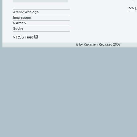
<< 
Archiv Weblogs
Impressum
> Archiv
Suche
> RSS Feed
© by Kakanien Revisited 2007