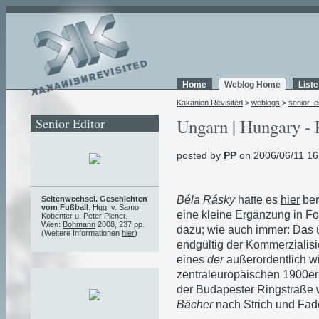
Home
Weblog Home
List
Kakanien Revisited
>
weblogs
>
senior_e
Senior Editor
Ungarn | Hungary - 
posted by
PP
on 2006/06/11 16
Béla Rásky
hatte es
hier
ber
Seitenwechsel. Geschichten
vom Fußball
. Hgg. v. Samo
eine kleine Ergänzung in F
Kobenter u. Peter Plener.
Wien:
Bohmann
2008, 237 pp.
dazu; wie auch immer: Das ü
(Weitere Informationen
hier
)
endgültig der Kommerzialisi
eines
der
außerordentlich w
zentraleuropäischen 1900er 
der Budapester Ringstraße 
Bächer
nach Strich und Fade