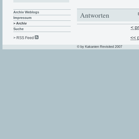
Archiv Weblogs
Antworten
Impressum
> Archiv
< p
Suche
<< 
> RSS Feed
© by Kakanien Revisited 2007