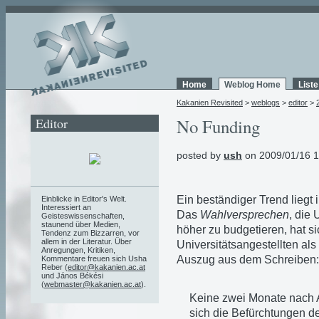
Home
Weblog Home
List
Kakanien Revisited
>
weblogs
>
editor
>
Editor
No Funding
posted by
ush
on 2009/01/16 1
Ein beständiger Trend liegt 
Einblicke in Editor's Welt.
Interessiert an
Das
Wahlversprechen
, die
Geisteswissenschaften,
staunend über Medien,
höher zu budgetieren, hat si
Tendenz zum Bizzarren, vor
allem in der Literatur. Über
Universitätsangestellten als
Anregungen, Kritiken,
Auszug aus dem Schreiben:
Kommentare freuen sich Usha
Reber (
editor@kakanien.ac.at
und János Békési
(
webmaster@kakanien.ac.at
).
Keine zwei Monate nach A
sich die Befürchtungen d