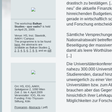
drastisch zu bestätigen. [.
neu" die aktuelle Finanzk
hinreichenden Budgetieru
gerade in wirtschaftlich s
und Forschung entscheid
The workshop
Balkan
Studies - quo vadis?
is held
on April 25, 2009.
Sämtliche Versprechunge
Venue: HS, Inst. Slawistik,
AAKH / Campus
Nationalratswahl betreffe
The programme is to be found
Beseitigung der massive
here
, the abstracts are
available as Balkan Studies
1
,
damit als leere Worthülsen
2
,
3
,
4
,
5
,
6
,
7
,
8
,
9
, and as
pdf
.
[...]
Die Universitätenkonferenz
nahezu 300.000 Universit
Studierenden, darauf hin
unweigerlich zu einer Ve
Universitäten bzw. zum A
Ort: HS, IOG, AAKH,
Spitalgasse 2, 1090 Wien
brauchen aber das Gegent
Zeit: 2. bis 4. April 2009
hinsichtlich ihrer Lehrkap
Veranstalter: IOG, Kk.rev
Funding: Fritz-Thyssen-
Möglichkeiten zur Forsch
Stiftung, Köln
Programm
,
Abstracts
(.pdf)