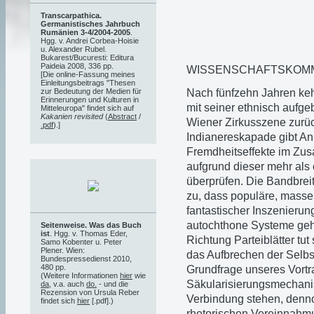
Transcarpathica.
Germanistisches Jahrbuch
Rumänien 3-4/2004-2005
.
Hgg. v. Andrei Corbea-Hoisie
u. Alexander Rubel.
Bukarest/Bucuresti: Editura
Paideia 2008, 336 pp.
WISSENSCHAFTSKOMMU
[Die online-Fassung meines
Einleitungsbeitrags "Thesen
Nach fünfzehn Jahren kehr
zur Bedeutung der Medien für
Erinnerungen und Kulturen in
mit seiner ethnisch aufge
Mitteleuropa" findet sich auf
Kakanien revisited
(
Abstract
/
Wiener Zirkusszene zurüc
.pdf
).]
Indianereskapade gibt An
Fremdheitseffekte im Z
aufgrund dieser mehr als
überprüfen. Die Bandbrei
zu, dass populäre, mas
fantastischer Inszenieru
autochthone Systeme geha
Seitenweise. Was das Buch
ist
. Hgg. v. Thomas Eder,
Richtung Parteiblätter tut
Samo Kobenter u. Peter
Plener. Wien:
das Aufbrechen der Selbstr
Bundespressedienst 2010,
480 pp.
Grundfrage unseres Vortra
(Weitere Informationen
hier
wie
Säkularisierungsmechanis
da
, v.a. auch
do.
- und die
Rezension von Ursula Reber
Verbindung stehen, denno
findet sich
hier
[.pdf].)
rhetorischen Vereinnahmu