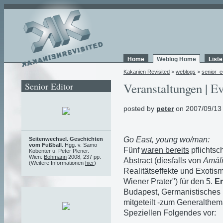
Home
Weblog Home
List
Kakanien Revisited
>
weblogs
>
senior_e
Senior Editor
Veranstaltungen | Ev
posted by
peter
on 2007/09/13
Go East, young wo/man:
Seitenwechsel. Geschichten
vom Fußball
. Hgg. v. Samo
Fünf
waren bereits
pflichtsc
Kobenter u. Peter Plener.
Wien:
Bohmann
2008, 237 pp.
Abstract
(diesfalls von
Amáli
(Weitere Informationen
hier
)
Realitätseffekte und Exoti
Wiener Prater") für den 5.
E
Budapest, Germanistisches In
mitgeteilt -zum Generalthem
Speziellen Folgendes vor: