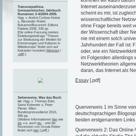
kommen wir kaum darum h
Internet auseinanderzuse
Transcarpathica.
Germanistisches Jahrbuch
scheint es mir, ist zugle
Rumänien 3-4/2004-2005
.
Hgg. v. Andrei Corbea-Hoisie
wissenschaftlicher Netz
u. Alexander Rubel.
ohne Frage bereits weit v
Bukarest/Bucuresti: Editura
Paideia 2008, 336 pp.
der Wissenschaft über Ne
[Die online-Fassung meines
Einleitungsbeitrags "Thesen
nie mit einem solch univ
zur Bedeutung der Medien für
Erinnerungen und Kulturen in
Jahrhundert der Fall ist: 
Mitteleuropa" findet sich auf
oder, wie ein Netzwerkkri
Kakanien revisited
(
Abstract
/
.pdf
).]
im Folgenden allerdings w
Netzwerktheorien allgeme
daran, das Internet als N
Essay
[.pdf]
Seitenweise. Was das Buch
ist
. Hgg. v. Thomas Eder,
Samo Kobenter u. Peter
Querverweis 1 im Sinne von 
Plener. Wien:
Bundespressedienst 2010,
deutschsprachigen Blogosph
480 pp.
beiden erstgenannten Links
(Weitere Informationen
hier
wie
da
, v.a. auch
do.
- und die
Rezension von Ursula Reber
Querverweis 2: Das Online-V
findet sich
hier
[.pdf].)