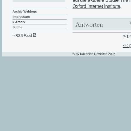
auf die aktuelle Studie
The I
Oxford Internet Institute
.
Archiv Weblogs
Impressum
Antworten
> Archiv
Suche
< p
> RSS Feed
<< 
© by Kakanien Revisited 2007