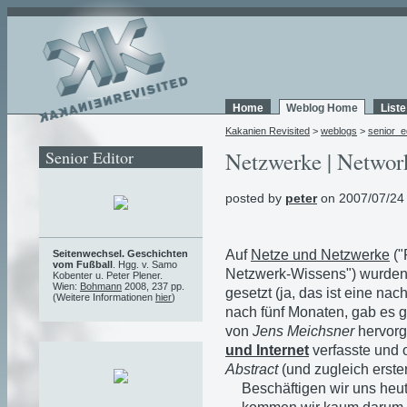
Home
Weblog Home
List
Kakanien Revisited
>
weblogs
>
senior_e
Senior Editor
Netzwerke | Network
posted by
peter
on 2007/07/24
Auf
Netze und Netzwerke
("
Seitenwechsel. Geschichten
vom Fußball
. Hgg. v. Samo
Netzwerk-Wissens") wurden 
Kobenter u. Peter Plener.
Wien:
Bohmann
2008, 237 pp.
gesetzt (ja, das ist eine nac
(Weitere Informationen
hier
)
nach fünf Monaten, gab es gl
von
Jens Meichsner
hervorg
und Internet
verfasste und on
Abstract
(und zugleich erster
Beschäftigen wir uns heu