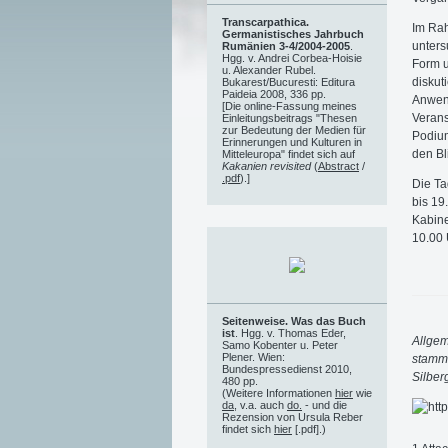
Transcarpathica.
Im Rah
Germanistisches Jahrbuch
unters
Rumänien 3-4/2004-2005
.
Hgg. v. Andrei Corbea-Hoisie
Form u
u. Alexander Rubel.
diskut
Bukarest/Bucuresti: Editura
Paideia 2008, 336 pp.
Anwend
[Die online-Fassung meines
Verans
Einleitungsbeitrags "Thesen
zur Bedeutung der Medien für
Podium
Erinnerungen und Kulturen in
den Bl
Mitteleuropa" findet sich auf
Kakanien revisited
(
Abstract
/
.pdf
).]
Die Ta
bis 19
Kabine
10.00 
Seitenweise. Was das Buch
ist
. Hgg. v. Thomas Eder,
Allgem
Samo Kobenter u. Peter
Plener. Wien:
stammt
Bundespressedienst 2010,
Silber
480 pp.
(Weitere Informationen
hier
wie
da
, v.a. auch
do.
- und die
Rezension von Ursula Reber
findet sich
hier
[.pdf].)