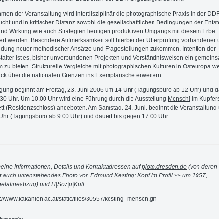
men der Veranstaltung wird interdisziplinär die photographische Praxis in der DD
ucht und in kritischer Distanz sowohl die gesellschaftlichen Bedingungen der Ents
nd Wirkung wie auch Strategien heutigen produktiven Umgangs mit diesem Erbe
iert werden. Besondere Aufmerksamkeit soll hierbei der Überprüfung vorhandener 
ung neuer methodischer Ansätze und Fragestellungen zukommen. Intention der
talter ist es, bisher unverbundenen Projekten und Verständnisweisen ein gemein
 zu bieten. Strukturelle Vergleiche mit photographischen Kulturen in Osteuropa w
ick über die nationalen Grenzen ins Exemplarische erweitern.
gung beginnt am Freitag, 23. Juni 2006 um 14 Uhr (Tagungsbüro ab 12 Uhr) und d
.30 Uhr. Um 10.00 Uhr wird eine Führung durch die Ausstellung
Mensch!
im Kupfers
tt (Residenzschloss) angeboten. Am Samstag, 24. Juni, beginnt die Veranstaltung
Uhr (Tagungsbüro ab 9.00 Uhr) und dauert bis gegen 17.00 Uhr.
eine Informationen, Details und Kontaktadressen auf
pjoto.dresden.de
(von deren
 auch untenstehendes Photo von Edmund Kesting: Kopf im Profil >> um 1957,
gelatineabzug) und
H|Soz|u|Kult
.