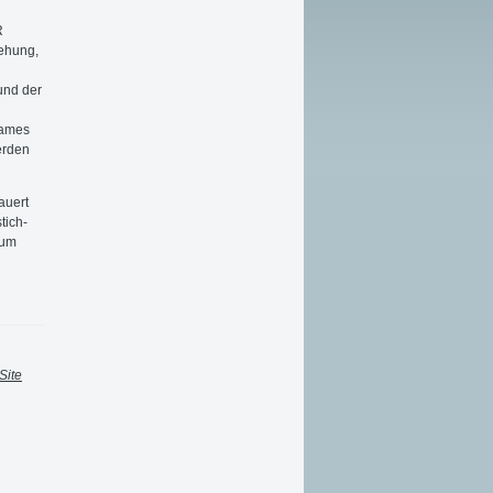
R
tehung,
und der
sames
erden
auert
tich-
 um
Site