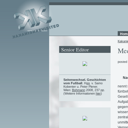
Hom
Kakani
Senior Editor
Med
posted
Nac
Seitenwechsel. Geschichten
vom Fußball
. Hgg. v. Samo
nennt 
Kobenter u. Peter Plener.
Wien:
Bohmann
2008, 237 pp.
fünfze
(Weitere Informationen
hier
)
Gesell
Aufgab
gegenw
wissen
zentra
unmitt
Vergan