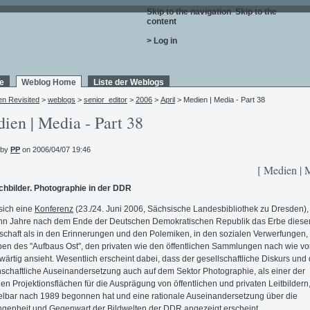
Skip to the navigation
.
Skip to the
content
.
> Log in
e
Weblog Home
Liste der Weblogs
en Revisited
>
weblogs
>
senior_editor
>
2006
>
April
> Medien | Media - Part 38
ien | Media - Part 38
 by
PP
on 2006/04/07 19:46
[ Medien | 
hbilder. Photographie in der DDR
sich eine
Konferenz
(23./24. Juni 2006, Sächsische Landesbibliothek zu Dresden),
hn Jahre nach dem Ende der Deutschen Demokratischen Republik das Erbe diese
schaft als in den Erinnerungen und den Polemiken, in den sozialen Verwerfungen,
en des "Aufbaus Ost", den privaten wie den öffentlichen Sammlungen nach wie vo
ärtig ansieht. Wesentlich erscheint dabei, dass der gesellschaftliche Diskurs und 
schaftliche Auseinandersetzung auch auf dem Sektor Photographie, als einer der
len Projektionsflächen für die Ausprägung von öffentlichen und privaten Leitbildern
elbar nach 1989 begonnen hat und eine rationale Auseinandersetzung über die
genheit und Gegenwart der Bildwelten der DDR angezeigt erscheint.