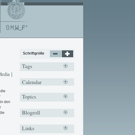
Schriftgröße
Tags
Media ]
Calendar
 die
Topics
r
 in den
r
Blogroll
die
,
Links