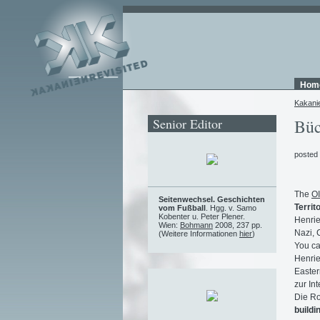
Hom
Kakani
Senior Editor
Büc
posted
The
OI
Seitenwechsel. Geschichten
Territ
vom Fußball
. Hgg. v. Samo
Kobenter u. Peter Plener.
Henrie
Wien:
Bohmann
2008, 237 pp.
Nazi, 
(Weitere Informationen
hier
)
You ca
Henrie
Easter
zur Int
Die Ro
buildi