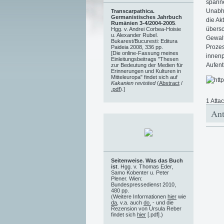
spanne
Unabhä
Transcarpathica.
Germanistisches Jahrbuch
die Ak
Rumänien 3-4/2004-2005
.
übersc
Hgg. v. Andrei Corbea-Hoisie
u. Alexander Rubel.
Gewalt
Bukarest/Bucuresti: Editura
Prozes
Paideia 2008, 336 pp.
[Die online-Fassung meines
innenp
Einleitungsbeitrags "Thesen
Aufent
zur Bedeutung der Medien für
Erinnerungen und Kulturen in
Mitteleuropa" findet sich auf
Kakanien revisited
(
Abstract
/
.pdf
).]
1 Atta
Ant
Seitenweise. Was das Buch
ist
. Hgg. v. Thomas Eder,
Samo Kobenter u. Peter
Plener. Wien:
Bundespressedienst 2010,
480 pp.
(Weitere Informationen
hier
wie
da
, v.a. auch
do.
- und die
Rezension von Ursula Reber
findet sich
hier
[.pdf].)