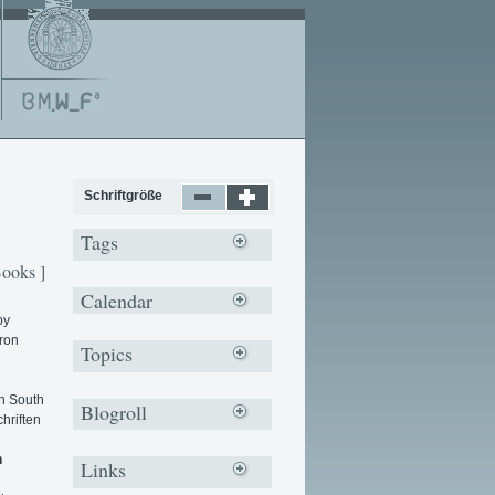
Schriftgröße
Tags
Books ]
Calendar
by
Fron
Topics
in South
Blogroll
hriften
n
Links