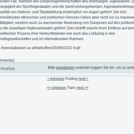
nden Fall. Nämlich den Diasporagemeinschaften des ehemaligen Jugoslawien. D
ngigkeit der Nachfolgestaaten und die damit einhergehenden Jugoslawienkrieg
tualität von Nations- und Staatsbildung eindringlich vor Augen geführt. Die sich
hneidenden ethnischen und politischen Grenzen haben aber nicht nur zu massive
tätigkeit, sondern auch zu wachsender Bedeutung von Diasporen auf den politisc
s der jeweiligen Nationalstaaten geführt. Dies betrifft sowohl ihren Einfluss auf den
olitischen Prozess ihrer Herkunftsländer wie auch das Lobbying in den
haltsgesellschaften und im internationalen Rahmen.
chment(s)
worten
Bitte
registrieren
und/oder loggen Sie ein, um zu ant
< previous
Posting
next >
<< previous
Topic
next >>