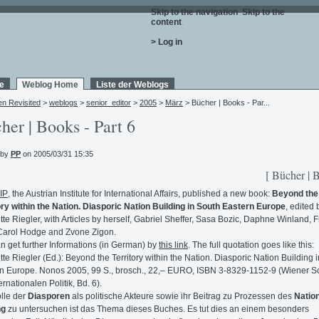
Skip to the navigation
.
Skip to the
content
.
> Log in
e
Weblog Home
Liste der Weblogs
en Revisited
>
weblogs
>
senior_editor
>
2005
>
März
> Bücher | Books - Par...
her | Books - Part 6
 by
PP
on 2005/03/31 15:35
[ Bücher | 
IP
, the Austrian Institute for International Affairs, published a new book:
Beyond the
ory within the Nation. Diasporic Nation Building in South Eastern Europe
, edited 
tte Riegler, with Articles by herself, Gabriel Sheffer, Sasa Bozic, Daphne Winland, 
Carol Hodge and Zvone Zigon.
n get further Informations (in German) by
this link
. The full quotation goes like this:
tte Riegler (Ed.): Beyond the Territory within the Nation. Diasporic Nation Building 
n Europe. Nonos 2005, 99 S., brosch., 22,– EURO, ISBN 3-8329-1152-9 (Wiener Sc
ernationalen Politik, Bd. 6).
lle der
Diasporen
als politische Akteure sowie ihr Beitrag zu Prozessen des
Natio
ng
zu untersuchen ist das Thema dieses Buches. Es tut dies an einem besonders