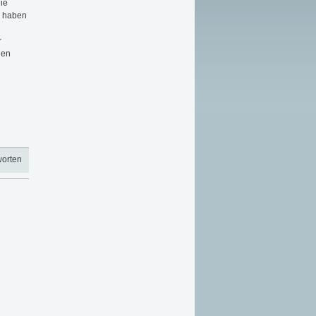
ie
e haben
r
hen
worten