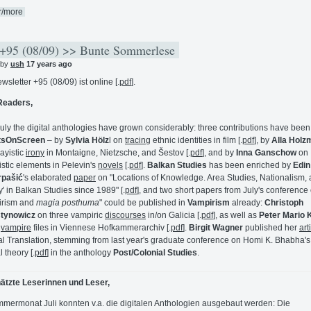
r/more
95 (08/09) >> Bunte Sommerlese
 by
ush
17 years ago
wsletter +95 (08/09) ist online [.
pdf
].
Readers,
July the digital anthologies have grown considerably: three contributions have bee
tsOnScreen
– by
Sylvia Hölz
l on
tracing
ethnic identities in film [.
pdf
], by
Alla Holz
ayistic
irony
in Montaigne, Nietzsche, and Šestov [.
pdf
], and by
Inna Ganschow
on
stic elements in Pelevin's
novels
[.
pdf
].
Balkan Studies
has been enriched by
Edin
rpašić
's elaborated
paper
on "Locations of Knowledge. Area Studies, Nationalism,
y' in Balkan Studies since 1989" [.
pdf
], and two short papers from July's conference
irism and
magia posthuma
" could be published in
Vampirism
already:
Christoph
tynowicz
on three vampiric
discourses
in/on Galicia [.
pdf
], as well as
Peter Mario 
e
vampire
files in Viennese Hofkammerarchiv [.
pdf
].
Birgit Wagner
published her
art
al Translation, stemming from last year's graduate conference on Homi K. Bhabha's
l theory [.
pdf
] in the anthology
Post/Colonial Studies
.
ätzte Leserinnen und Leser,
mermonat Juli konnten v.a. die digitalen Anthologien ausgebaut werden: Die