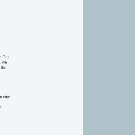
 First,
e, we
t the
ür eine
f