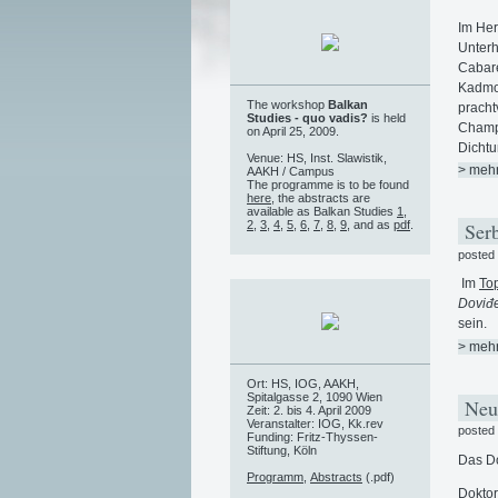
Im Her
Unterh
Cabare
Kadmon
The workshop
Balkan
pracht
Studies - quo vadis?
is held
Champa
on April 25, 2009.
Dichtu
Venue: HS, Inst. Slawistik,
> meh
AAKH / Campus
The programme is to be found
here
, the abstracts are
available as Balkan Studies
1
,
2
,
3
,
4
,
5
,
6
,
7
,
8
,
9
, and as
pdf
.
Serb
posted
Im
To
Doviđe
sein.
> meh
Ort: HS, IOG, AAKH,
Spitalgasse 2, 1090 Wien
Neue
Zeit: 2. bis 4. April 2009
Veranstalter: IOG, Kk.rev
posted
Funding: Fritz-Thyssen-
Stiftung, Köln
Das Do
Programm
,
Abstracts
(.pdf)
Doktor