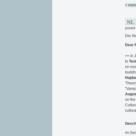
> meh
NL +
posted
Der Ne
Dear 
>> in 
to
Tex
on ess
buddhi
Hajda
'Theor
"Vamp
Augus
on th
Cultur
cultura
Gesch
im Som