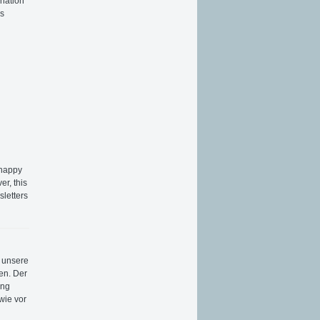
nation
us
 happy
r, this
sletters
r unsere
en. Der
ung
wie vor