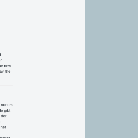
f
er
The new
ay, the
h nur um
e gibt
 der
n
iner