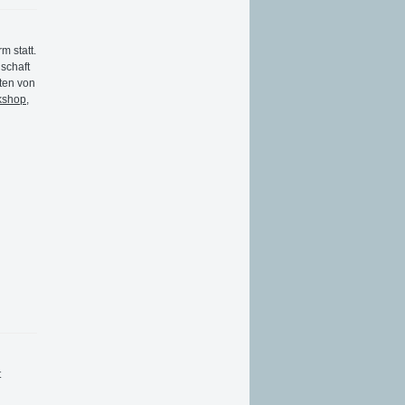
m statt.
schaft
pten von
kshop
,
t