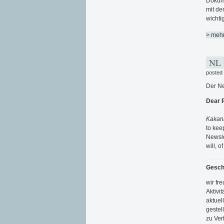
Dokume
mit de
wichtig
> meh
NL +
posted
Der Ne
Dear 
Kakani
to kee
Newsle
will, 
Gesch
wir fr
Aktivi
aktuel
gestel
zu Ver