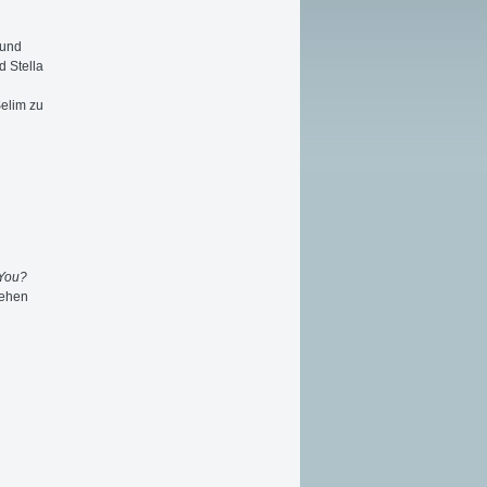
 und
d Stella
elim zu
You?
ehen