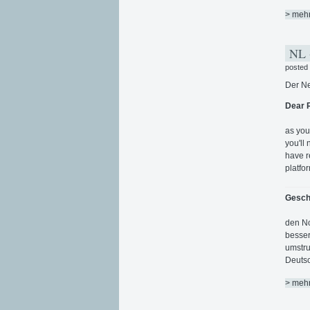
> meh
NL 
posted
Der Ne
Dear 
as you
you'll 
have r
platfo
Gesch
den No
besser
umstru
Deutsc
> meh