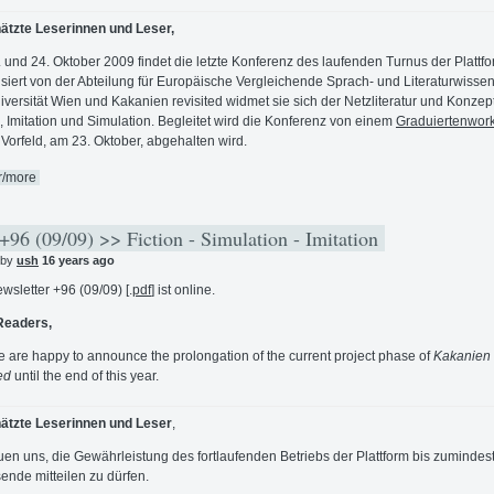
ätzte Leserinnen und Leser,
 und 24. Oktober 2009 findet die letzte Konferenz des laufenden Turnus der Plattfor
siert von der Abteilung für Europäische Vergleichende Sprach- und Literaturwissen
iversität Wien und Kakanien revisited widmet sie sich der Netzliteratur und Konze
n, Imitation und Simulation. Begleitet wird die Konferenz von einem
Graduiertenwor
 Vorfeld, am 23. Oktober, abgehalten wird.
r/more
96 (09/09) >> Fiction - Simulation - Imitation
 by
ush
16 years ago
wsletter +96 (09/09) [.
pdf
] ist online.
Readers,
 we are happy to announce the prolongation of the current project phase of
Kakanien
ed
until the end of this year.
ätzte Leserinnen und Leser
,
euen uns, die Gewährleistung des fortlaufenden Betriebs der Plattform bis zumindes
ende mitteilen zu dürfen.