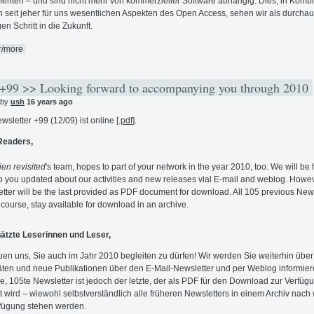
nten – und sind nicht mehr von kommerzieller Software abhängig. Dies, in Kombi
n seit jeher für uns wesentlichen Aspekten des Open Access, sehen wir als durcha
en Schritt in die Zukunft.
r/more
99 >> Looking forward to accompanying you through 2010
 by
ush
16 years ago
wsletter +99 (12/09) ist online [.
pdf
].
Readers,
en revisited
's team, hopes to part of your network in the year 2010, too. We will be
p you updated about our activities and new releases vial E-mail and weblog. Howeve
tter will be the last provided as PDF document for download. All 105 previous New
of course, stay available for download in an archive.
ätzte Leserinnen und Leser,
euen uns, Sie auch im Jahr 2010 begleiten zu dürfen! Wir werden Sie weiterhin übe
täten und neue Publikationen über den E-Mail-Newsletter und per Weblog informier
le, 105te Newsletter ist jedoch der letzte, der als PDF für den Download zur Verfüg
lt wird – wiewohl selbstverständlich alle früheren Newsletters in einem Archiv nach 
fügung stehen werden.