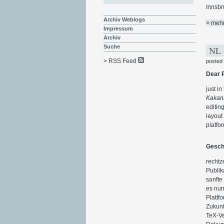
Innsbr
Archiv Weblogs
> meh
Impressum
Archiv
Suche
NL +
> RSS Feed
posted
Dear 
just i
Kakani
editin
layout
platfo
Gesch
rechtz
Publik
sanfte
es nun
Plattf
Zukunf
TeX-Ve