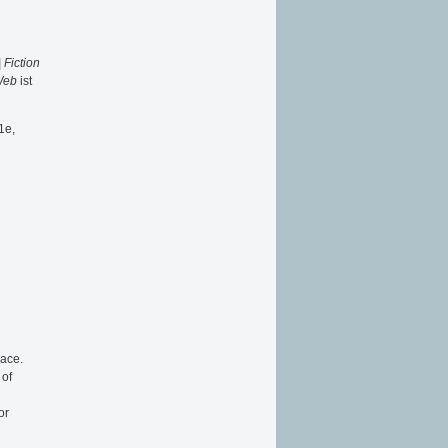
| Fiction
 Web
ist
1e,
lace.
 of
or