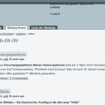
Skip to the navigation
.
Skip to the
content
.
> Log in
e
Weblog Home
Liste der Weblogs
en Revisited
>
weblogs
> editor
6-08-09
uropaplattform
 by
ush
16 years ago
eue
Forschungsplattform Wiener Osteuropaforum
wird am 3. März 2010 mit eine
g von Karl Schwarzenberg: "Rückkehr nach Europa? Was ist nach 20 Jahren europ
ation offen geblieben?" öffentlich präsentiert.
r/more
, 1 Comment(s)
 Hölle
 by
ush
16 years ago
er Blinden – Ein historischer Ausflug in die alte neue "Hölle"