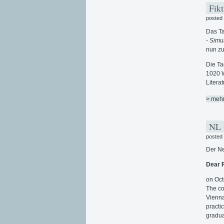
Fikt
posted
Das T
- Simu
nun zu
Die Ta
1020 W
Litera
> meh
NL +
posted
Der Ne
Dear 
on Oct
The co
Vienna
practic
gradua