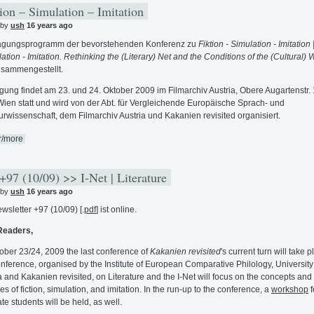
ion – Simulation – Imitation
 by
ush
16 years ago
agungsprogramm der bevorstehenden Konferenz zu
Fiktion - Simulation - Imitation 
lation - Imitation. Rethinking the (Literary) Net and the Conditions of the (Cultural)
sammengestellt.
gung findet am 23. und 24. Oktober 2009 im Filmarchiv Austria, Obere Augartenstr. 
ien statt und wird von der Abt. für Vergleichende Europäische Sprach- und
turwissenschaft, dem Filmarchiv Austria und Kakanien revisited organisiert.
r/more
97 (10/09) >> I-Net | Literature
 by
ush
16 years ago
wsletter +97 (10/09) [.
pdf
] ist online.
Readers,
ober 23/24, 2009 the last conference of
Kakanien revisited
's current turn will take p
nference, organised by the Institute of European Comparative Philology, University
 and Kakanien revisited, on Literature and the I-Net will focus on the concepts and
es of fiction, simulation, and imitation. In the run-up to the conference, a
workshop
f
te students will be held, as well.