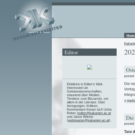
Hom
Kakani
202
Editor
Oste
posted
Die n
Einblicke in Editor's Welt.
Interessiert an
Vortra
Geisteswissenschaften,
Integr
staunend über Medien,
Tendenz zum Bizzarren, vor
> meh
allem in der Literatur. Über
Anregungen, Kritiken,
Kommentare freuen sich Usha
Reber (
editor@kakanien.ac.at
Die
und János Békési
(
webmaster@kakanien.ac.at
).
posted
Tanz d