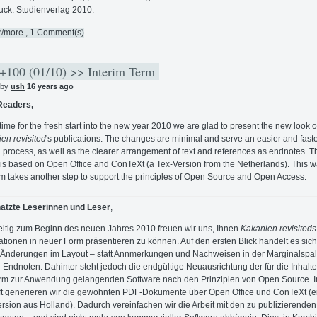
uck: Studienverlag 2010.
r/more
, 1 Comment(s)
100 (01/10) >> Interim Term
 by
ush
16 years ago
Readers,
n time for the fresh start into the new year 2010 we are glad to present the new look o
en revisited
's publications. The changes are minimal and serve an easier and fast
g process, as well as the clearer arrangement of text and references as endnotes. 
 is based on Open Office and ConTeXt (a Tex-Version from the Netherlands). This w
rm takes another step to support the principles of Open Source and Open Access.
ätzte Leserinnen und Leser
,
eitig zum Beginn des neuen Jahres 2010 freuen wir uns, Ihnen
Kakanien revisiteds
ationen in neuer Form präsentieren zu können. Auf den ersten Blick handelt es sic
 Änderungen im Layout – statt Annmerkungen und Nachweisen in der Marginalspalt
 Endnoten. Dahinter steht jedoch die endgültige Neuausrichtung der für die Inhalte
orm zur Anwendung gelangenden Software nach den Prinzipien von Open Source. I
t generieren wir die gewohnten PDF-Dokumente über Open Office und ConTeXt (e
rsion aus Holland). Dadurch vereinfachen wir die Arbeit mit den zu publizierenden