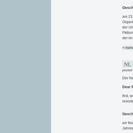
Gesch
am 23.
Organi
der Un
Fiktio
der im
> meh
NL +
posted
Der Ne
Dear 
first,
revisit
Gesch
wir fr
Jahres