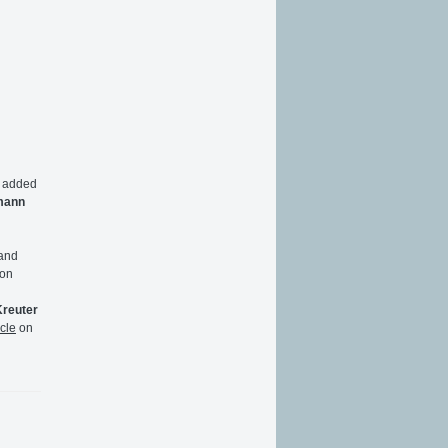
n added
mann
 and
 on
Kreuter
icle
on