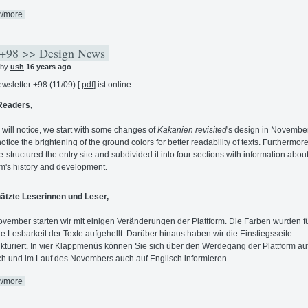
r/more
+98 >> Design News
 by
ush
16 years ago
wsletter +98 (11/09) [.
pdf]
ist online.
Readers,
 will notice, we start with some changes of
Kakanien revisited
's design in November.
notice the brightening of the ground colors for better readability of texts. Furthermor
e-structured the entry site and subdivided it into four sections with information abou
rm's history and development.
ätzte Leserinnen und Leser,
vember starten wir mit einigen Veränderungen der Plattform. Die Farben wurden f
e Lesbarkeit der Texte aufgehellt. Darüber hinaus haben wir die Einstiegsseite
kturiert. In vier Klappmenüs können Sie sich über den Werdegang der Plattform au
h und im Lauf des Novembers auch auf Englisch informieren.
r/more