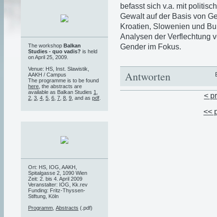
befasst sich v.a. mit politi
Gewalt auf der Basis von G
Kroatien, Slowenien und Bul
Analysen der Verflechtung vo
Gender im Fokus.
The workshop
Balkan
Studies - quo vadis?
is held
on April 25, 2009.
Venue: HS, Inst. Slawistik,
Antworten
AAKH / Campus
The programme is to be found
here
, the abstracts are
available as Balkan Studies
1
,
< p
2
,
3
,
4
,
5
,
6
,
7
,
8
,
9
, and as
pdf
.
<< 
Ort: HS, IOG, AAKH,
Spitalgasse 2, 1090 Wien
Zeit: 2. bis 4. April 2009
Veranstalter: IOG, Kk.rev
Funding: Fritz-Thyssen-
Stiftung, Köln
Programm
,
Abstracts
(.pdf)