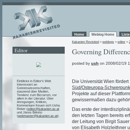
Home
Weblog Home
List
Kakanien Revisited
>
weblogs
>
editor
>
Editor
Governing Differen
posted by
ush
on 2008/02/19 1
Die Universität Wien förde
Einblicke in Editor's Welt.
Interessiert an
Süd/Osteuropa-Schwerpunk
Geisteswissenschaften,
staunend über Medien,
Projekte auf dieser Plattfor
Tendenz zum Bizzarren, vor
allem in der Literatur. Über
gewissermaßen dazu gehört
Anregungen, Kritiken,
Kommentare freuen sich Usha
Das erste der interdisziplin
Reber (
editor@kakanien.ac.at
und János Békési
den letzten Tagen bereits er
(
webmaster@kakanien.ac.at
).
der Leitung von Birgit Saue
von Elisabeth Holzleithner 