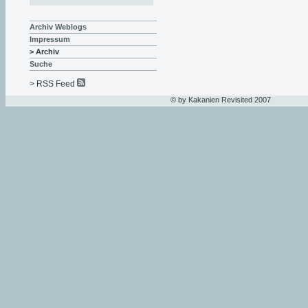
Archiv Weblogs
Impressum
> Archiv
Suche
> RSS Feed
© by Kakanien Revisited 2007