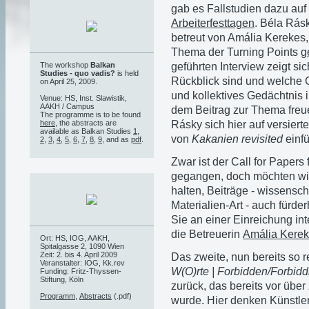
gab es Fallstudien dazu auf
Arbeiterfesttagen
. Béla Rás
betreut von Amália Kerekes
Thema der Turning Points
g
geführten Interview zeigt si
The workshop
Balkan
Studies - quo vadis?
is held
Rückblick sind und welche G
on April 25, 2009.
und kollektives Gedächtnis
Venue: HS, Inst. Slawistik,
AAKH / Campus
dem Beitrag zur Thema freue
The programme is to be found
Rásky sich hier auf versier
here
, the abstracts are
available as Balkan Studies
1
,
von
Kakanien revisited
einfü
2
,
3
,
4
,
5
,
6
,
7
,
8
,
9
, and as
pdf
.
Zwar ist der Call for Papers
gegangen, doch möchten wir
halten, Beiträge - wissenscha
Materialien-Art - auch fürde
Sie an einer Einreichung int
die Betreuerin
Amália Kere
Ort: HS, IOG, AAKH,
Spitalgasse 2, 1090 Wien
Zeit: 2. bis 4. April 2009
Das zweite, nun bereits so 
Veranstalter: IOG, Kk.rev
W(O)rte | Forbidden/Forbid
Funding: Fritz-Thyssen-
Stiftung, Köln
zurück, das bereits vor über
Programm
,
Abstracts
(.pdf)
wurde. Hier denken Künstler