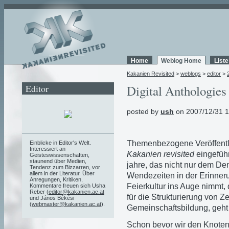
Home
Weblog Home
List
Kakanien Revisited
>
weblogs
>
editor
>
Editor
Digital Anthologies
posted by
ush
on 2007/12/31 1
Themenbezogene Veröffentl
Einblicke in Editor's Welt.
Interessiert an
Kakanien revisited
eingefüh
Geisteswissenschaften,
staunend über Medien,
jahre, das nicht nur dem De
Tendenz zum Bizzarren, vor
allem in der Literatur. Über
Wendezeiten in der Erinner
Anregungen, Kritiken,
Feierkultur ins Auge nimmt, 
Kommentare freuen sich Usha
Reber (
editor@kakanien.ac.at
für die Strukturierung von Z
und János Békési
(
webmaster@kakanien.ac.at
).
Gemeinschaftsbildung, geht a
Schon bevor wir den Knoten