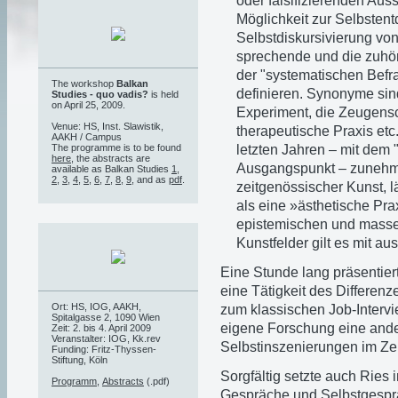
oder falsifizierenden Au
Möglichkeit zur Selbstent
Selbstdiskursivierung von
sprechende und die zuhör
der "systematischen Befr
The workshop
Balkan
definieren. Synonyme sin
Studies - quo vadis?
is held
on April 25, 2009.
Experiment, die Zeugenscha
Venue: HS, Inst. Slawistik,
therapeutische Praxis etc
AAKH / Campus
letzten Jahren – mit dem "
The programme is to be found
here
, the abstracts are
Ausgangspunkt – zunehme
available as Balkan Studies
1
,
2
,
3
,
4
,
5
,
6
,
7
,
8
,
9
, and as
pdf
.
zeitgenössischer Kunst, 
als eine »ästhetische Pr
epistemischen und masse
Kunstfelder gilt es mit a
Eine Stunde lang präsentier
eine Tätigkeit des Differenz
Ort: HS, IOG, AAKH,
zum klassischen Job-Intervie
Spitalgasse 2, 1090 Wien
eigene Forschung eine ande
Zeit: 2. bis 4. April 2009
Veranstalter: IOG, Kk.rev
Selbstinszenierungen im Ze
Funding: Fritz-Thyssen-
Stiftung, Köln
Sorgfältig setzte auch Ries 
Programm
,
Abstracts
(.pdf)
Gespräche und Selbstgespr