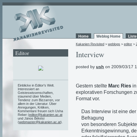
Home
Weblog Home
List
Kakanien Revisited
>
weblogs
>
editor
>
Editor
Interview
posted by
ush
on 2009/03/17 1
Gestern stellte
Marc Ries
in
Einblicke in Editor's Welt.
Interessiert an
explorativen Forschungen z
Geisteswissenschaften,
staunend über Medien,
Format vor.
Tendenz zum Bizzarren, vor
allem in der Literatur. Über
Anregungen, Kritiken,
Das Interview ist eine der
Kommentare freuen sich Usha
Reber (
editor@kakanien.ac.at
Befragung
und János Békési
(
webmaster@kakanien.ac.at
).
von besonderen Subjekt
Erkenntnisgewinnung, der