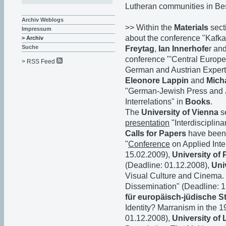
Lutheran communities in Be
Archiv Weblogs
>> Within the
Materials
sect
Impressum
about the conference "Kafka
> Archiv
Suche
Freytag
,
Ian Innerhofe
r an
conference "'Central Europe
> RSS Feed
German and Austrian Experti
Eleonore Lappin
and
Mich
"German-Jewish Press and J
Interrelations" in
Books
.
The
University of Vienna
s
presentation
"Interdisciplina
Calls for Papers
have been
"
Conference
on Applied Inte
15.02.2009),
University of
(Deadline: 01.12.2008),
Uni
Visual Culture and Cinema. 
Dissemination" (Deadline: 
für europäisch-jüdische S
Identity? Marranism in the 1
01.12.2008),
University of