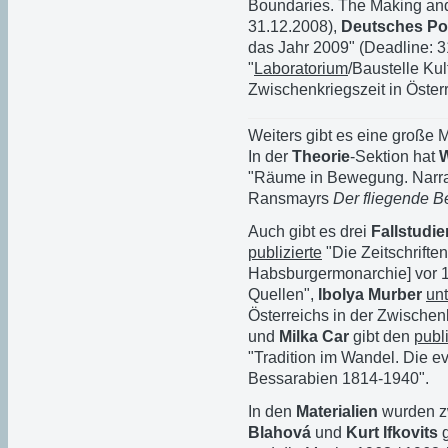
Boundaries. The Making and C
31.12.2008),
Deutsches Pol
das Jahr 2009" (Deadline: 3
"
Laboratorium
/Baustelle Ku
Zwischenkriegszeit in Öster
Weiters gibt es eine große
In der
Theorie
-Sektion hat
W
"Räume in Bewegung. Narrat
Ransmayrs
Der fliegende B
Auch gibt es drei
Fallstudie
publizierte
"Die Zeitschrifte
Habsburgermonarchie] vor 1
Quellen",
Ibolya Murber
un
Österreichs in der Zwische
und
Milka Car
gibt den
publi
"Tradition im Wandel. Die e
Bessarabien 1814-1940".
In den
Materialien
wurden z
Blahová
und
Kurt Ifkovits
g