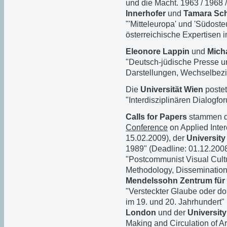
und die Macht. 1963 / 1968 
Innerhofer
und
Tamara Sc
"'Mitteleuropa' und 'Südost
österreichische Expertisen i
Eleonore Lappin
und
Mich
"Deutsch-jüdische Presse u
Darstellungen, Wechselbezi
Die
Universität Wien
poste
"Interdisziplinären Dialogfo
Calls for Papers
stammen d
Conference
on Applied Inter
15.02.2009), der
University
1989" (Deadline: 01.12.2008
"Postcommunist Visual Cultu
Methodology, Dissemination
Mendelssohn Zentrum für 
"Versteckter Glaube oder do
im 19. und 20. Jahrhundert"
London
und der
University
Making and Circulation of Ar