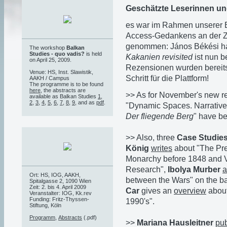
Geschätzte Leserinnen un
es war im Rahmen unserer
Access-Gedankens an der Z
genommen: János Békési hat
The workshop
Balkan
Studies - quo vadis?
is held
Kakanien revisited
ist nun be
on April 25, 2009.
Rezensionen wurden bereits
Venue: HS, Inst. Slawistik,
Schritt für die Plattform!
AAKH / Campus
The programme is to be found
here
, the abstracts are
>> As for November's new r
available as Balkan Studies
1
,
2
,
3
,
4
,
5
,
6
,
7
,
8
,
9
, and as
pdf
.
"Dynamic Spaces. Narrative
Der fliegende Berg
" have b
>> Also, three
Case Studie
König
writes
about "The Pre
Monarchy before 1848 and 
Research",
Ibolya Murber
a
Ort: HS, IOG, AAKH,
between the Wars" on the bas
Spitalgasse 2, 1090 Wien
Zeit: 2. bis 4. April 2009
Car
gives an
overview
about
Veranstalter: IOG, Kk.rev
Funding: Fritz-Thyssen-
1990's".
Stiftung, Köln
Programm
,
Abstracts
(.pdf)
>>
Mariana Hausleitner
pu