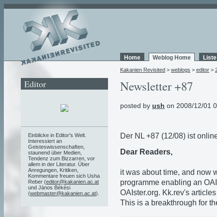
Home
Weblog Home
List
Kakanien Revisited
>
weblogs
>
editor
>
Editor
Newsletter +87
posted by
ush
on 2008/12/01 0
Der NL +87 (12/08) ist online
Einblicke in Editor's Welt.
Interessiert an
Geisteswissenschaften,
Dear Readers,
staunend über Medien,
Tendenz zum Bizzarren, vor
allem in der Literatur. Über
Anregungen, Kritiken,
it was about time, and now w
Kommentare freuen sich Usha
programme enabling an OAI
Reber (
editor@kakanien.ac.at
und János Békési
OAIster.org. Kk.rev's articl
(
webmaster@kakanien.ac.at
).
This is a breakthrough for th