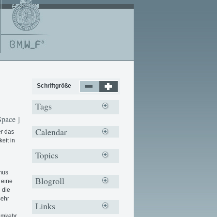
Schriftgröße
Tags
Space ]
Calendar
er das
eit in
Topics
mus
Blogroll
 eine
 die
sehr
Links
 Umkehr