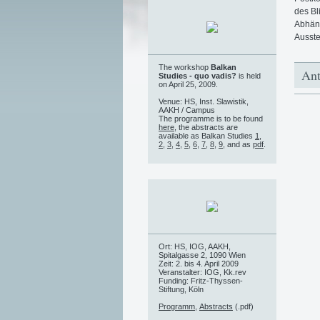
des Bl
Abhäng
Ausste
The workshop
Balkan
Ant
Studies - quo vadis?
is held
on April 25, 2009.
Venue: HS, Inst. Slawistik,
AAKH / Campus
The programme is to be found
here
, the abstracts are
available as Balkan Studies
1
,
2
,
3
,
4
,
5
,
6
,
7
,
8
,
9
, and as
pdf
.
Ort: HS, IOG, AAKH,
Spitalgasse 2, 1090 Wien
Zeit: 2. bis 4. April 2009
Veranstalter: IOG, Kk.rev
Funding: Fritz-Thyssen-
Stiftung, Köln
Programm
,
Abstracts
(.pdf)