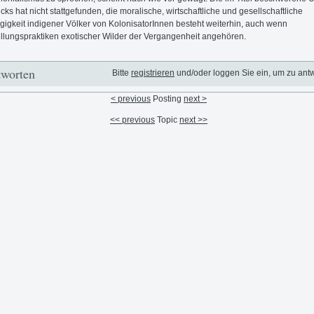
icks hat nicht stattgefunden, die moralische, wirtschaftliche und gesellschaftliche
igkeit indigener Völker von KolonisatorInnen besteht weiterhin, auch wenn
llungspraktiken exotischer Wilder der Vergangenheit angehören.
worten
Bitte
registrieren
und/oder loggen Sie ein, um zu ant
< previous
Posting
next >
<< previous
Topic
next >>