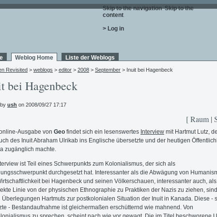
Skip to the navigation
.
Skip to the
content
.
> Log in
e
Weblog Home
Liste der Weblogs
en Revisited
>
weblogs
>
editor
>
2008
>
September
> Inuit bei Hagenbeck
it bei Hagenbeck
 by
ush
on 2008/09/27 17:17
[ Raum | 
 online-Ausgabe von
Geo
findet sich ein lesenswertes
Interview
mit Hartmut Lutz, d
ch des Inuit Abraham Ulrikab ins Englische übersetzte und der heutigen Öffentlichk
a zugänglich machte.
terview ist Teil eines Schwerpunkts zum Kolonialismus, der sich als
ungsschwerpunkt durchgesetzt hat. Interessanter als die Abwägung von Humanis
irtschaftlichkeit bei Hagenbeck und seinen Völkerschauen, interessanter auch, als
irekte Linie von der physischen Ethnographie zu Praktiken der Nazis zu ziehen, sind
 Überlegungen Hartmuts zur postkolonialen Situation der Inuit in Kanada. Diese - 
zte - Bestandaufnahme ist gleichermaßen erschütternd wie mahnend. Von
lonialismus zu sprechen, scheint nach wie vor gewagt. Die im Titel beschworene