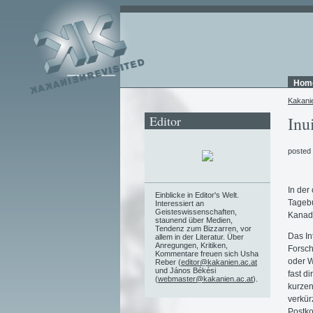
Hom
Kakani
Editor
Inu
posted
In der
Einblicke in Editor's Welt.
Tagebu
Interessiert an
Geisteswissenschaften,
Kanad
staunend über Medien,
Tendenz zum Bizzarren, vor
Das In
allem in der Literatur. Über
Anregungen, Kritiken,
Forsch
Kommentare freuen sich Usha
oder W
Reber (
editor@kakanien.ac.at
und János Békési
fast d
(
webmaster@kakanien.ac.at
).
kurzen
verkür
Postko