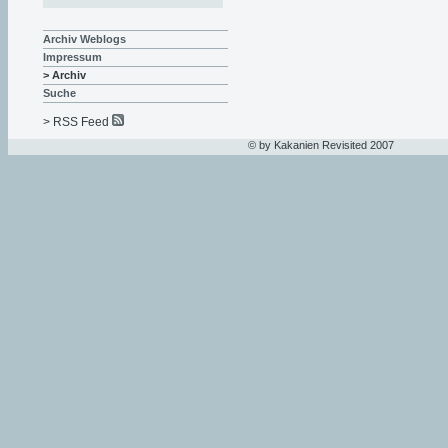
Archiv Weblogs
Impressum
> Archiv
Suche
> RSS Feed
© by Kakanien Revisited 2007