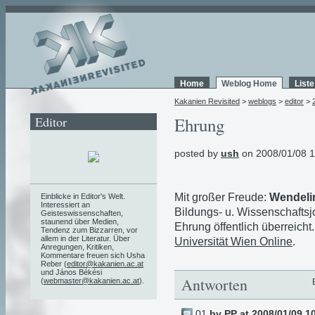
Home
Weblog Home
List
Kakanien Revisited
>
weblogs
>
editor
>
Editor
Ehrung
posted by
ush
on 2008/01/08 1
Mit großer Freude:
Wendeli
Einblicke in Editor's Welt.
Interessiert an
Bildungs- u. Wissenschaftsj
Geisteswissenschaften,
staunend über Medien,
Ehrung öffentlich überreicht.
Tendenz zum Bizzarren, vor
allem in der Literatur. Über
Universität Wien Online
.
Anregungen, Kritiken,
Kommentare freuen sich Usha
Reber (
editor@kakanien.ac.at
und János Békési
Antworten
(
webmaster@kakanien.ac.at
).
01
by
PP
at 2008/01/09 1