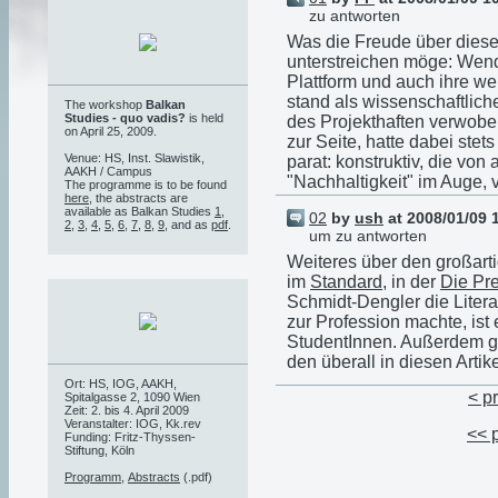
zu antworten
Was die Freude über diese
unterstreichen möge: Wend
Plattform und auch ihre w
stand als wissenschaftlic
The workshop
Balkan
Studies - quo vadis?
is held
des Projekthaften verwobe
on April 25, 2009.
zur Seite, hatte dabei stet
Venue: HS, Inst. Slawistik,
parat: konstruktiv, die von
AAKH / Campus
"Nachhaltigkeit" im Auge, v
The programme is to be found
here
, the abstracts are
available as Balkan Studies
1
,
02
by
ush
at 2008/01/09 
2
,
3
,
4
,
5
,
6
,
7
,
8
,
9
, and as
pdf
.
um zu antworten
Weiteres über den großarti
im
Standard
, in der
Die Pr
Schmidt-Dengler die Literat
zur Profession machte, ist
StudentInnen. Außerdem ge
den überall in diesen Artik
Ort: HS, IOG, AAKH,
< p
Spitalgasse 2, 1090 Wien
Zeit: 2. bis 4. April 2009
Veranstalter: IOG, Kk.rev
<< 
Funding: Fritz-Thyssen-
Stiftung, Köln
Programm
,
Abstracts
(.pdf)