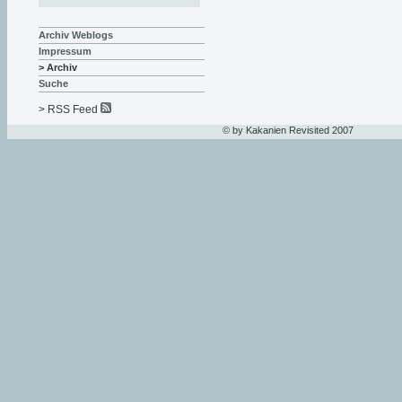
Archiv Weblogs
Impressum
> Archiv
Suche
> RSS Feed
© by Kakanien Revisited 2007