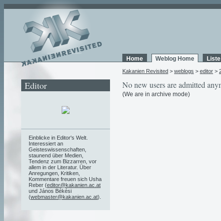
Home
Weblog Home
List
Kakanien Revisited
>
weblogs
>
editor
>
Editor
No new users are admitted any
(We are in archive mode)
Einblicke in Editor's Welt.
Interessiert an
Geisteswissenschaften,
staunend über Medien,
Tendenz zum Bizzarren, vor
allem in der Literatur. Über
Anregungen, Kritiken,
Kommentare freuen sich Usha
Reber (
editor@kakanien.ac.at
und János Békési
(
webmaster@kakanien.ac.at
).