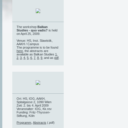
The workshop
Balkan
Studies - quo vadis?
is held
on April 25, 2009.
Venue: HS, Inst. Slawistik,
AAKH / Campus
The programme is to be found
here
, the abstracts are
available as Balkan Studies
1
,
2
,
3
,
4
,
5
,
6
,
7
,
8
,
9
, and as
pdf
.
Ort: HS, IOG, AAKH,
Spitalgasse 2, 1090 Wien
Zeit: 2. bis 4. April 2009
Veranstalter: IOG, Kk.rev
Funding: Fritz-Thyssen-
Stiftung, Köln
Programm
,
Abstracts
(.pdf)