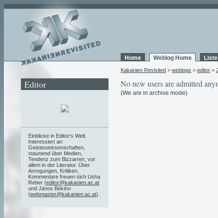
Home
Weblog Home
List
Kakanien Revisited
>
weblogs
>
editor
>
Editor
No new users are admitted any
(We are in archive mode)
Einblicke in Editor's Welt.
Interessiert an
Geisteswissenschaften,
staunend über Medien,
Tendenz zum Bizzarren, vor
allem in der Literatur. Über
Anregungen, Kritiken,
Kommentare freuen sich Usha
Reber (
editor@kakanien.ac.at
und János Békési
(
webmaster@kakanien.ac.at
).