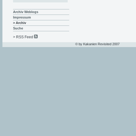
Archiv Weblogs
Impressum
> Archiv
Suche
> RSS Feed
© by Kakanien Revisited 2007