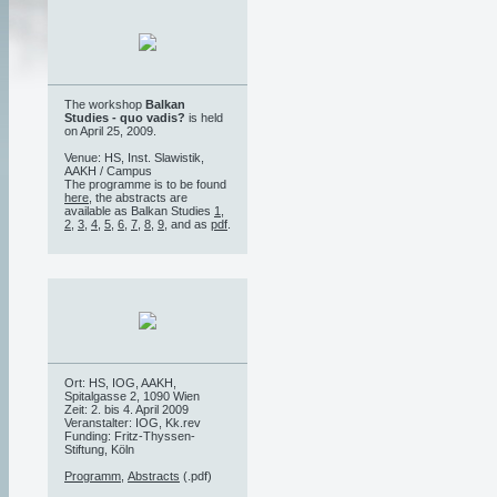
The workshop
Balkan
Studies - quo vadis?
is held
on April 25, 2009.
Venue: HS, Inst. Slawistik,
AAKH / Campus
The programme is to be found
here
, the abstracts are
available as Balkan Studies
1
,
2
,
3
,
4
,
5
,
6
,
7
,
8
,
9
, and as
pdf
.
Ort: HS, IOG, AAKH,
Spitalgasse 2, 1090 Wien
Zeit: 2. bis 4. April 2009
Veranstalter: IOG, Kk.rev
Funding: Fritz-Thyssen-
Stiftung, Köln
Programm
,
Abstracts
(.pdf)