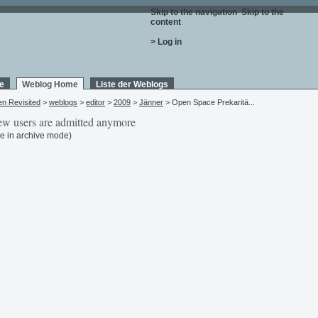
Skip to the navigation
.
Skip to the
content
.
> Log in
e
Weblog Home
Liste der Weblogs
en Revisited
>
weblogs
>
editor
>
2009
>
Jänner
> Open Space Prekaritä...
w users are admitted anymore
e in archive mode)