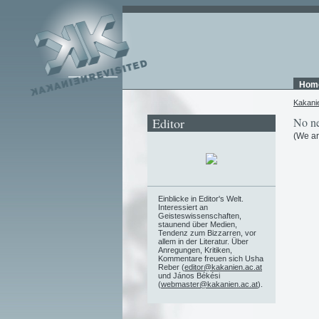
Hom
Kakani
Editor
No ne
(We ar
Einblicke in Editor's Welt.
Interessiert an
Geisteswissenschaften,
staunend über Medien,
Tendenz zum Bizzarren, vor
allem in der Literatur. Über
Anregungen, Kritiken,
Kommentare freuen sich Usha
Reber (
editor@kakanien.ac.at
und János Békési
(
webmaster@kakanien.ac.at
).