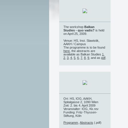
The workshop
Balkan
Studies - quo vadis?
is held
on April 25, 2009.
Venue: HS, Inst. Slawistik,
AAKH / Campus
The programme is to be found
here
, the abstracts are
available as Balkan Studies
1
,
2
,
3
,
4
,
5
,
6
,
7
,
8
,
9
, and as
pdf
.
Ort: HS, IOG, AAKH,
Spitalgasse 2, 1090 Wien
Zeit: 2. bis 4. April 2009
Veranstalter: IOG, Kk.rev
Funding: Fritz-Thyssen-
Stiftung, Köln
Programm
,
Abstracts
(.pdf)