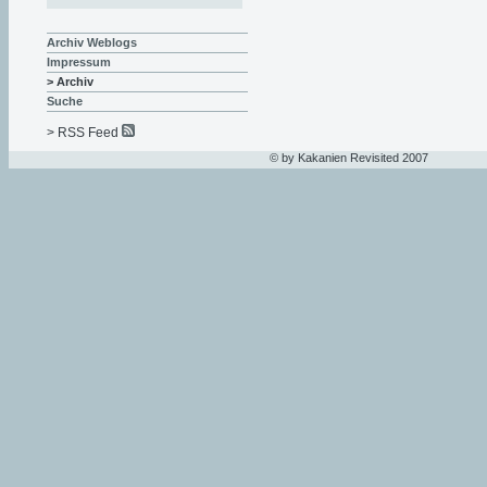
Archiv Weblogs
Impressum
> Archiv
Suche
> RSS Feed
© by Kakanien Revisited 2007