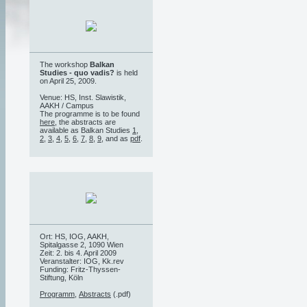
The workshop
Balkan
Studies - quo vadis?
is held
on April 25, 2009.
Venue: HS, Inst. Slawistik,
AAKH / Campus
The programme is to be found
here
, the abstracts are
available as Balkan Studies
1
,
2
,
3
,
4
,
5
,
6
,
7
,
8
,
9
, and as
pdf
.
Ort: HS, IOG, AAKH,
Spitalgasse 2, 1090 Wien
Zeit: 2. bis 4. April 2009
Veranstalter: IOG, Kk.rev
Funding: Fritz-Thyssen-
Stiftung, Köln
Programm
,
Abstracts
(.pdf)