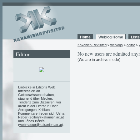
Home
Weblog Home
List
Kakanien Revisited
>
weblogs
>
editor
>
Editor
No new users are admitted any
(We are in archive mode)
Einblicke in Editor's Welt.
Interessiert an
Geisteswissenschaften,
staunend über Medien,
Tendenz zum Bizzarren, vor
allem in der Literatur. Über
Anregungen, Kritiken,
Kommentare freuen sich Usha
Reber (
editor@kakanien.ac.at
und János Békési
(
webmaster@kakanien.ac.at
).