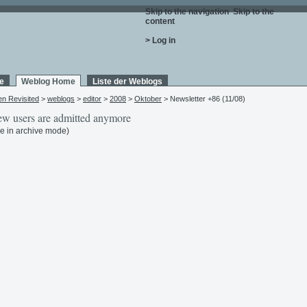
Skip to the navigation
.
Skip to the
content
.
> Log in
e
Weblog Home
Liste der Weblogs
en Revisited
>
weblogs
>
editor
>
2008
>
Oktober
> Newsletter +86 (11/08)
w users are admitted anymore
e in archive mode)