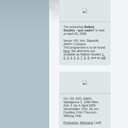
The workshop
Balkan
Studies - quo vadis?
is held
on April 25, 2009.
Venue: HS, Inst. Slawistik,
AAKH / Campus
The programme is to be found
here
, the abstracts are
available as Balkan Studies
1
,
2
,
3
,
4
,
5
,
6
,
7
,
8
,
9
, and as
pdf
.
Ort: HS, IOG, AAKH,
Spitalgasse 2, 1090 Wien
Zeit: 2. bis 4. April 2009
Veranstalter: IOG, Kk.rev
Funding: Fritz-Thyssen-
Stiftung, Köln
Programm
,
Abstracts
(.pdf)