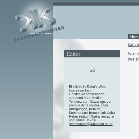
Hom
Kakani
Editor
No ne
(We ar
Einblicke in Editor's Welt.
Interessiert an
Geisteswissenschaften,
staunend über Medien,
Tendenz zum Bizzarren, vor
allem in der Literatur. Über
Anregungen, Kritiken,
Kommentare freuen sich Usha
Reber (
editor@kakanien.ac.at
und János Békési
(
webmaster@kakanien.ac.at
).