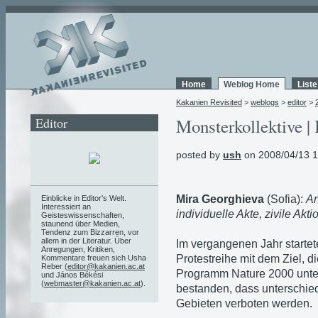
Home
Weblog Home
List
Kakanien Revisited
>
weblogs
>
editor
>
Editor
Monsterkollektive | 
posted by
ush
on 2008/04/13 1
Mira Georghieva
(Sofia):
An
Einblicke in Editor's Welt.
Interessiert an
individuelle Akte, zivile Akt
Geisteswissenschaften,
staunend über Medien,
Tendenz zum Bizzarren, vor
allem in der Literatur. Über
Im vergangenen Jahr startet
Anregungen, Kritiken,
Protestreihe mit dem Ziel,
Kommentare freuen sich Usha
Reber (
editor@kakanien.ac.at
Programm Nature 2000 unter
und János Békési
(
webmaster@kakanien.ac.at
).
bestanden, dass unterschied
Gebieten verboten werden.