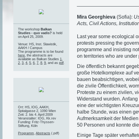
______________________
Mira Georghieva
(Sofia):
Us
Acts, Civil Actions, Instituti
The workshop
Balkan
Studies - quo vadis?
is held
Last year some ecological or
on April 25, 2009.
protests pressing the gover
Venue: HS, Inst. Slawistik,
AAKH / Campus
programme and insisting not 
The programme is to be found
on territories who are under 
here
, the abstracts are
available as Balkan Studies
1
,
2
,
3
,
4
,
5
,
6
,
7
,
8
,
9
, and as
pdf
.
Die öffentlich bekannt geg
große Hotelkomplexe auf v
bauen beabsichtigen, wobei 
die zivile Öffentlichkeit, wo
Proteste zu einem zivilen, 
Widerstand wurden. Anfang J
eine der wichtigsten Kreuzun
Ort: HS, IOG, AAKH,
Spitalgasse 2, 1090 Wien
halbe Stunde, was einen gew
Zeit: 2. bis 4. April 2009
Aufmerksamkeit der Medien a
Veranstalter: IOG, Kk.rev
Funding: Fritz-Thyssen-
50 Personen und konnte di
Stiftung, Köln
Programm
,
Abstracts
(.pdf)
Einige Tage später verhaftete