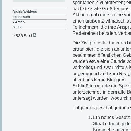
spontanen Zivilprotesten) e
nächste zivile Großdemonstr
Archiv Weblogs
Aktion ergab eine Reihe v
Impressum
einen großen Zivilmarsch au
> Archiv
Teilnehmern, die ihre Anspr
Suche
Redefreiheit betrafen, verb
> RSS Feed
Die Zivilproteste dauerten
organisiert, die sich an un
bestimmten öffentlichen Ge
wurden etwa eine Stunde vor
verbreitet, und zwar mittels
ungenügend Zeit zum Reag
allerdings keine Bloggers.
Schließlich wurde ein Spez
unterzeichnet, in dem alle 
untersagt wurden, wodurch 
Folgendes geschah jedoch 
Ein neues Gesetz
Staat erlaubt, jed
Kriminelle oder je