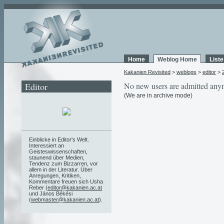
Home
Weblog Home
List
Kakanien Revisited
>
weblogs
>
editor
>
Editor
No new users are admitted any
(We are in archive mode)
Einblicke in Editor's Welt.
Interessiert an
Geisteswissenschaften,
staunend über Medien,
Tendenz zum Bizzarren, vor
allem in der Literatur. Über
Anregungen, Kritiken,
Kommentare freuen sich Usha
Reber (
editor@kakanien.ac.at
und János Békési
(
webmaster@kakanien.ac.at
).