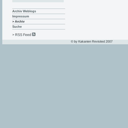
Archiv Weblogs
Impressum
> Archiv
Suche
> RSS Feed
© by Kakanien Revisited 2007