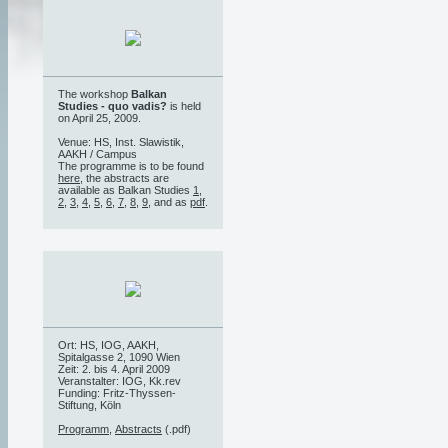
The workshop
Balkan
Studies - quo vadis?
is held
on April 25, 2009.
Venue: HS, Inst. Slawistik,
AAKH / Campus
The programme is to be found
here
, the abstracts are
available as Balkan Studies
1
,
2
,
3
,
4
,
5
,
6
,
7
,
8
,
9
, and as
pdf
.
Ort: HS, IOG, AAKH,
Spitalgasse 2, 1090 Wien
Zeit: 2. bis 4. April 2009
Veranstalter: IOG, Kk.rev
Funding: Fritz-Thyssen-
Stiftung, Köln
Programm
,
Abstracts
(.pdf)