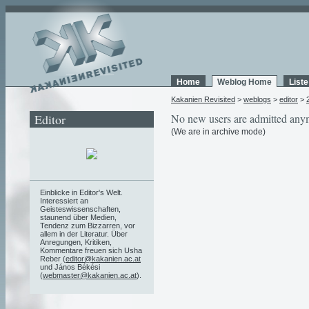
Home
Weblog Home
List
Kakanien Revisited
>
weblogs
>
editor
>
Editor
No new users are admitted any
(We are in archive mode)
Einblicke in Editor's Welt.
Interessiert an
Geisteswissenschaften,
staunend über Medien,
Tendenz zum Bizzarren, vor
allem in der Literatur. Über
Anregungen, Kritiken,
Kommentare freuen sich Usha
Reber (
editor@kakanien.ac.at
und János Békési
(
webmaster@kakanien.ac.at
).