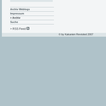
Archiv Weblogs
Impressum
> Archiv
Suche
> RSS Feed
© by Kakanien Revisited 2007