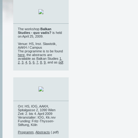
The workshop
Balkan
Studies - quo vadis?
is held
on April 25, 2009.
Venue: HS, Inst. Slawistik,
AAKH / Campus
The programme is to be found
here
, the abstracts are
available as Balkan Studies
1
,
2
,
3
,
4
,
5
,
6
,
7
,
8
,
9
, and as
pdf
.
Ort: HS, IOG, AAKH,
Spitalgasse 2, 1090 Wien
Zeit: 2. bis 4. April 2009
Veranstalter: IOG, Kk.rev
Funding: Fritz-Thyssen-
Stiftung, Köln
Programm
,
Abstracts
(.pdf)