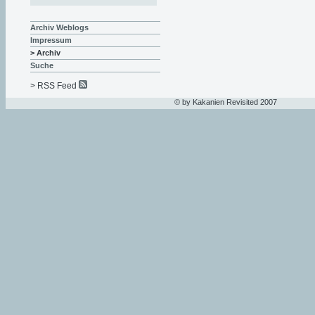
Archiv Weblogs
Impressum
> Archiv
Suche
> RSS Feed
© by Kakanien Revisited 2007