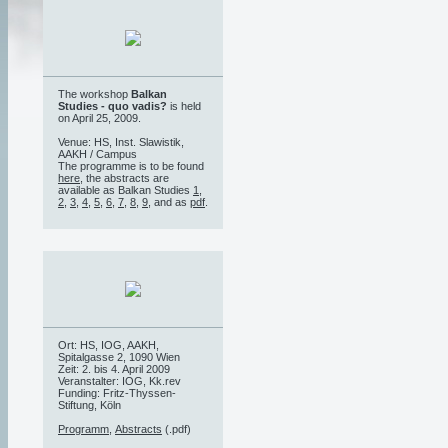
The workshop
Balkan
Studies - quo vadis?
is held
on April 25, 2009.
Venue: HS, Inst. Slawistik,
AAKH / Campus
The programme is to be found
here
, the abstracts are
available as Balkan Studies
1
,
2
,
3
,
4
,
5
,
6
,
7
,
8
,
9
, and as
pdf
.
Ort: HS, IOG, AAKH,
Spitalgasse 2, 1090 Wien
Zeit: 2. bis 4. April 2009
Veranstalter: IOG, Kk.rev
Funding: Fritz-Thyssen-
Stiftung, Köln
Programm
,
Abstracts
(.pdf)