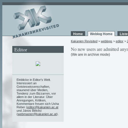
Home
Weblog Home
List
Kakanien Revisited
>
weblogs
>
editor
>
Editor
No new users are admitted any
(We are in archive mode)
Einblicke in Editor's Welt.
Interessiert an
Geisteswissenschaften,
staunend über Medien,
Tendenz zum Bizzarren, vor
allem in der Literatur. Über
Anregungen, Kritiken,
Kommentare freuen sich Usha
Reber (
editor@kakanien.ac.at
und János Békési
(
webmaster@kakanien.ac.at
).