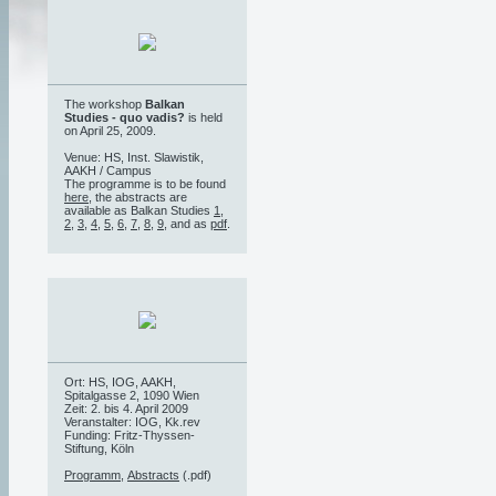
The workshop
Balkan
Studies - quo vadis?
is held
on April 25, 2009.
Venue: HS, Inst. Slawistik,
AAKH / Campus
The programme is to be found
here
, the abstracts are
available as Balkan Studies
1
,
2
,
3
,
4
,
5
,
6
,
7
,
8
,
9
, and as
pdf
.
Ort: HS, IOG, AAKH,
Spitalgasse 2, 1090 Wien
Zeit: 2. bis 4. April 2009
Veranstalter: IOG, Kk.rev
Funding: Fritz-Thyssen-
Stiftung, Köln
Programm
,
Abstracts
(.pdf)