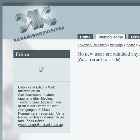
Home
Weblog Home
List
Kakanien Revisited
>
weblogs
>
editor
>
Editor
No new users are admitted any
(We are in archive mode)
Einblicke in Editor's Welt.
Interessiert an
Geisteswissenschaften,
staunend über Medien,
Tendenz zum Bizzarren, vor
allem in der Literatur. Über
Anregungen, Kritiken,
Kommentare freuen sich Usha
Reber (
editor@kakanien.ac.at
und János Békési
(
webmaster@kakanien.ac.at
).