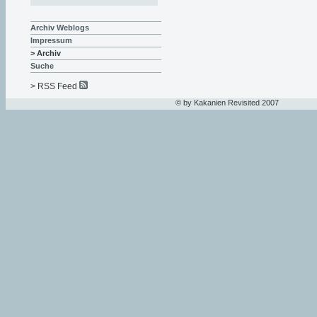
Archiv Weblogs
Impressum
> Archiv
Suche
> RSS Feed
© by Kakanien Revisited 2007