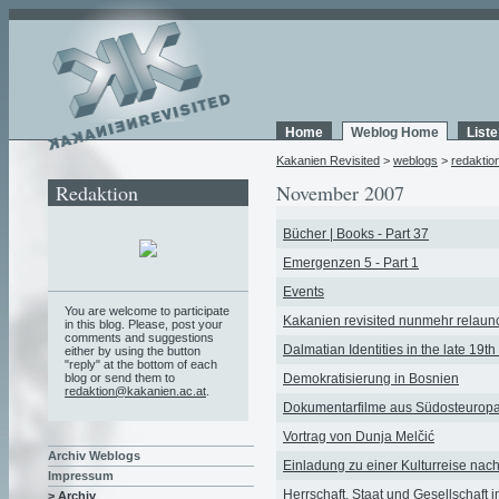
Home
Weblog Home
List
Kakanien Revisited
>
weblogs
>
redaktio
Redaktion
November 2007
Bücher | Books - Part 37
Emergenzen 5 - Part 1
Events
You are welcome to participate
Kakanien revisited nunmehr relau
in this blog. Please, post your
comments and suggestions
Dalmatian Identities in the late 19t
either by using the button
"reply" at the bottom of each
blog or send them to
Demokratisierung in Bosnien
redaktion@kakanien.ac.at
.
Dokumentarfilme aus Südosteurop
Vortrag von Dunja Melčić
Archiv Weblogs
Einladung zu einer Kulturreise na
Impressum
Herrschaft, Staat und Gesellschaft 
> Archiv