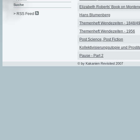
Suche
Elizabeth Roberts' Book on Monten
> RSS Feed
Hans Blumenberg
Themenheft Wendezeiten - 1848/4
Themenheft Wendezeiten - 1956
Post Science, Post Fiction
Kollektivisierungsutopie und Prostit
Pause - Part 2
© by Kakanien Revisited 2007