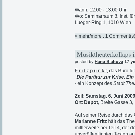
Wann: 12.00 - 13.00 Uhr
Wo: Seminarraum 3, Inst. für
Lueger-Ring 1, 1010 Wien
> mehr/more
, 1 Comment(s
Musiktheaterkollaps i
posted by
Hana Blahova
17 ye
F r i t z p u n k t
, das Büro fü
"
Die Partitur zur Krise. Ei
- ein Konzept des
Stadt The
Zeit
:
Samstag, 6. Juni 200
Ort
:
Depot
, Breite Gasse 3
Auf seiner Reise durch das 
Marianne Fritz
hält das The
mittlerweile bei Teil 4, de
unveröffentlichten Texten 