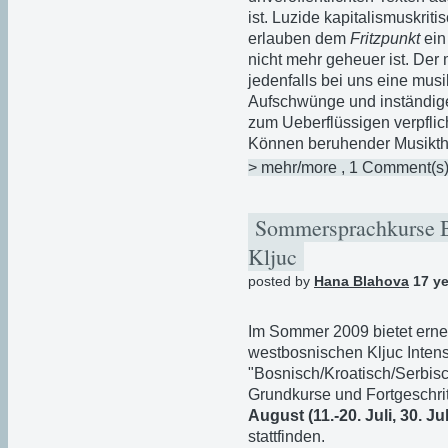
ist. Luzide kapitalismuskri
erlauben dem
Fritzpunkt
ein
nicht mehr geheuer ist. Der
jedenfalls bei uns eine mus
Aufschwünge und inständig
zum Ueberflüssigen verpflich
Können beruhender Musikthea
> mehr/more
, 1 Comment(s
Sommersprachkurse Bo
Kljuc
posted by
Hana Blahova
17 ye
Im Sommer 2009 bietet erneu
westbosnischen Kljuc Intens
"Bosnisch/Kroatisch/Serbisc
Grundkurse und Fortgeschri
August (11.-20. Juli, 30. Ju
stattfinden.