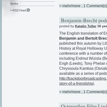
Suche
> mehr/more
, 1 Comment(s
> RSS Feed
Benjamin-Brecht pod
posted by
Katalin Teller
16 ye
The English translation of 
Benjamin and Bertolt Brec
published this autumn by Lib
History at Royal Holloway U
conference with a number of
including Erdmut Wizisla (Be
Engh (Leeds), Tony Phelan (
Chryssoula Kambas (Osnabrü
available as a series of pod
http://backdoorbroadcasting.
story-of-a-friendship/
.
> mehr/more
, 1 Comment(s
Ostpreußen-Film Lied