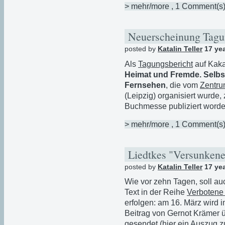
> mehr/more
, 1 Comment(s
Neuerscheinung Tag
posted by
Katalin Teller
17 ye
Als
Tagungsbericht
auf Kaka
Heimat und Fremde. Selbst-
Fernsehen
, die vom
Zentru
(Leipzig) organisiert wurde
Buchmesse publiziert worde
> mehr/more
, 1 Comment(s
Liedtkes "Versunken
posted by
Katalin Teller
17 ye
Wie vor zehn Tagen, soll au
Text in der Reihe
Verbotene
erfolgen: am 16. März wird
Beitrag von Gernot Krämer 
gesendet (
hier
ein Auszug z