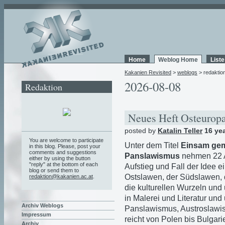
Home
Weblog Home
List
Kakanien Revisited
>
weblogs
> redaktio
2026-08-08
Redaktion
Neues Heft Osteurop
posted by
Katalin Teller
16 ye
You are welcome to participate
Unter dem Titel
Einsam gem
in this blog. Please, post your
comments and suggestions
Panslawismus
nehmen 22 A
either by using the button
"reply" at the bottom of each
Aufstieg und Fall der Idee e
blog or send them to
Ostslawen, der Südslawen, d
redaktion@kakanien.ac.at
.
die kulturellen Wurzeln und
in Malerei und Literatur und
Archiv Weblogs
Panslawismus, Austroslawi
Impressum
reicht von Polen bis Bulgar
Archiv