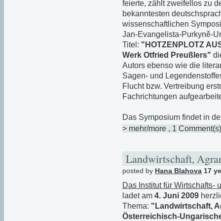
feierte, zählt zweifellos zu
bekanntesten deutschsprac
wissenschaftlichen Symposi
Jan-Evangelista-Purkyně-Uni
Titel:
"HOTZENPLOTZ AUS 
Werk Otfried Preußlers"
di
Autors ebenso wie die lite
Sagen- und Legendenstoffes
Flucht bzw. Vertreibung ers
Fachrichtungen aufgearbeite
Das Symposium findet in den
> mehr/more
, 1 Comment(s
Landwirtschaft, Agra
posted by
Hana Blahova
17 ye
Das Institut für Wirtschafts
ladet am
4. Juni 2009
herzli
Thema:
"Landwirtschaft, A
Österreichisch-Ungarische