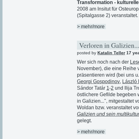
Transformation - kulturel
2008 am Insitut für Osteuro
(Spitalgasse 2) veranstaltet.
> mehr/more
Verloren in Galizien..
posted by
Katalin Teller
17 ye
Wer sich noch nach der
Les
November), die eine Reihe v
präsentieren wird (bei uns 
Georgi Gospodinov
,
László 
Sándor Tatár
1
-
2
und Ilija T
östlichere Gefilde begeben 
in Galizien...", mitgestaltet
Woldan bzw. veranstaltet v
Galizien und sein multikultu
gelegt.
> mehr/more