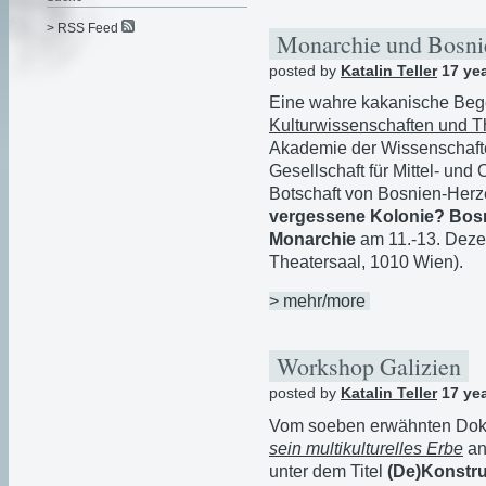
> RSS Feed
Monarchie und Bosn
posted by
Katalin Teller
17 ye
Eine wahre kakanische Beg
Kulturwissenschaften und T
Akademie der Wissenschaften
Gesellschaft für Mittel- un
Botschaft von Bosnien-Her
vergessene Kolonie? Bos
Monarchie
am 11.-13. Deze
Theatersaal, 1010 Wien).
> mehr/more
Workshop Galizien
posted by
Katalin Teller
17 ye
Vom soeben erwähnten Dokt
sein multikulturelles Erbe
an
unter dem Titel
(De)Konstru