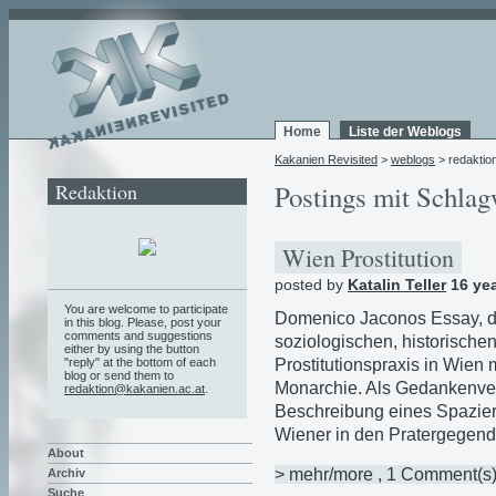
Home
Liste der Weblogs
Kakanien Revisited
>
weblogs
> redaktio
Redaktion
Postings mit Schlag
Wien Prostitution
posted by
Katalin Teller
16 ye
You are welcome to participate
Domenico Jaconos Essay, d
in this blog. Please, post your
comments and suggestions
soziologischen, historischen
either by using the button
Prostitutionspraxis in Wien 
"reply" at the bottom of each
blog or send them to
Monarchie. Als Gedankenver
redaktion@kakanien.ac.at
.
Beschreibung eines Spazierg
Wiener in den Pratergegen
About
> mehr/more
, 1 Comment(s
Archiv
Suche