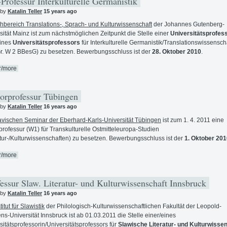
rofessur Interkulturelle Germanistik
 by
Katalin Teller
15 years ago
hbereich Translations-, Sprach- und Kulturwissenschaft
der Johannes Gutenberg-
sität Mainz ist zum nächstmöglichen Zeitpunkt die Stelle einer
Universitätsprofes
eines
Universitätsprofessors
für Interkulturelle Germanistik/Translationswissensch
r. W 2 BBesG) zu besetzen. Bewerbungsschluss ist der
28. Oktober 2010
.
r/more
orprofessur Tübingen
 by
Katalin Teller
16 years ago
avischen Seminar der Eberhard-Karls-Universität Tübingen
ist zum 1. 4. 2011 eine
professur (W1) für Transkulturelle Ostmitteleuropa-Studien
atur-/Kulturwissenschaften) zu besetzen. Bewerbungsschluss ist der
1. Oktober 201
r/more
essur Slaw. Literatur- und Kulturwissenschaft Innsbruck
 by
Katalin Teller
16 years ago
titut für Slawistik
der Philologisch-Kulturwissenschaftlichen Fakultät der Leopold-
ns-Universität Innsbruck ist ab 01.03.2011 die Stelle einer/eines
sitätsprofessorin/Universitätsprofessors für
Slawische Literatur- und Kulturwisse