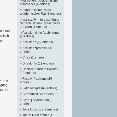
Mitarbeiterin/Akademischer
Mitarbeiter (4 entries)
>
Akademische Rätin/
akademischer Rat (8 entries)
>
assistent/-in in ausbildung,
tschech./slowak. sprachwiss.,
uni wien (1 entries)
 die das
>
Assistent/in in Ausbildung
ussisch
(4 entries)
ng
>
Assistenz (22 entries)
>
Assistenzprofessur (1
entries)
>
Chair (1 entries)
>
Direktor/in (11 entries)
>
Doctoral Student Position
(13 entries)
>
Faculty Positions (20
lin ist
entries)
tigung
>
Fellowship/s (64 entries)
ss ist
>
Germanistik (3 entries)
>
Grant | Stipendium (3
entries)
>
JobsJobsJobs (2 entries)
>
Junior Researcher (1