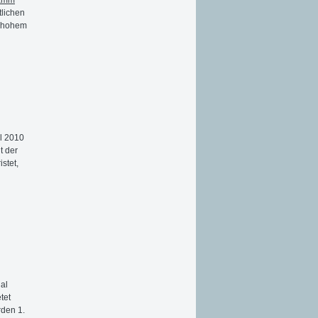
tlichen
f hohem
il 2010
t der
stet,
al
tet
rden 1.