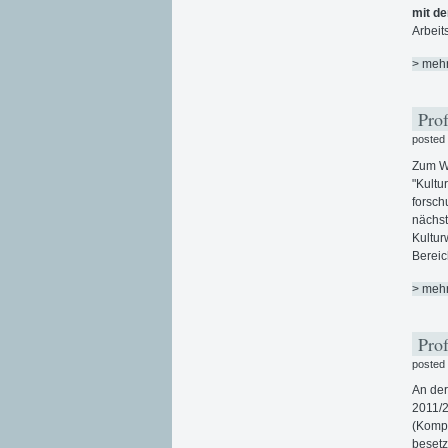
mit d
Arbeit
> meh
Prof
posted
Zum Wi
"Kultu
forsch
nächst
Kultur
Bereic
> meh
Prof
posted
An de
2011/2
(Kompa
besetz