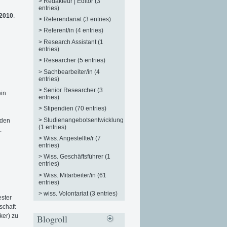
>
Redakteur | Editor (3
entries)
 2010
.
>
Referendariat (3 entries)
>
Referent/in (4 entries)
>
Research Assistant (1
entries)
>
Researcher (5 entries)
>
Sachbearbeiter/in (4
entries)
>
Senior Researcher (3
ein
entries)
>
Stipendien (70 entries)
>
Studienangebotsentwicklung
 den
(1 entries)
.
>
Wiss. Angestellte/r (7
entries)
>
Wiss. Geschäftsführer (1
entries)
>
Wiss. Mitarbeiter/in (61
entries)
>
wiss. Volontariat (3 entries)
ester
schaft
ker) zu
Blogroll