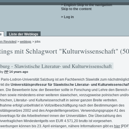
> English
Skip to the navigation
.
Skip to the content
.
> Log in
e
Liste der Weblogs
en Revisited
>
weblogs
> jobs
tings mit Schlagwort "Kulturwissenschaft" (50
burg - Slawistische Literatur- und Kulturwissenschaft
 by
PP
14 years ago
 Paris-Lodron-Universität Salzburg ist am Fachbereich Slawistik zum nächstmögli
nkt die
Universitätsprofessur für Slawistische Literatur- und Kulturwissenschaf
en. Die Bewerberin bzw. der Bewerber sollte in Forschung und Lehre den Bereich 
chen sowie mindestens einer weiteren slawischen, vorzugsweise polnischen und/o
hischen, Literatur- und Kulturwissenschaft in seiner ganzen Breite vertreten.
fnahme erfolgt unbefristet in Vollzeitbeschäftigung nach den Bestimmungen des
sitätsgesetzes 2002 und des Angestelltengesetzes. Verwendungsgruppe A1 des
tivvertrags für die Arbeitnehmer/-innen der Universitäten. Die Überzahlung des
tivvertraglichen Mindestentgelts von EUR 4.571,20 brutto ist vorgesehen.
werbungen können bis 23. April einlangen, nähere Informationen gibt es
hier
[PDF]