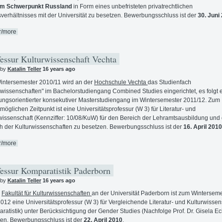
em Schwerpunkt Russland
in Form eines unbefristeten privatrechtlichen
sverhältnisses mit der Universität zu besetzen. Bewerbungsschluss ist der
30. Juni
r/more
essur Kulturwissenschaft Vechta
 by
Katalin Teller
16 years ago
ntersemester 2010/11 wird an der
Hochschule Vechta
das Studienfach
rwissenschaften" im Bachelorstudiengang Combined Studies eingerichtet, es folgt 
ungsorientierter konsekutiver Masterstudiengang im Wintersemester 2011/12. Zum
möglichen Zeitpunkt ist eine Universitätsprofessur (W 3) für Literatur- und
wissenschaft (Kennziffer: 10/08/KuW) für den Bereich der Lehramtsausbildung und
h der Kulturwissenschaften zu besetzen. Bewerbungsschluss ist der
16. April 2010
r/more
essur Komparatistik Paderborn
 by
Katalin Teller
16 years ago
r
Fakultät für Kulturwissenschaften
an der Universität Paderborn ist zum Wintersem
012 eine Universitätsprofessur (W 3) für Vergleichende Literatur- und Kulturwissen
ratistik) unter Berücksichtigung der Gender Studies (Nachfolge Prof. Dr. Gisela Ec
en. Bewerbungsschluss ist der
22. April 2010
.