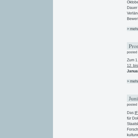
Oktob
Dauer 
Verlän
Bewerb
> meh
Prom
posted
Zum 1.
12. bi
Janua
> meh
Juni
posted
Das
I
für Do
Staats
Forsch
kultur