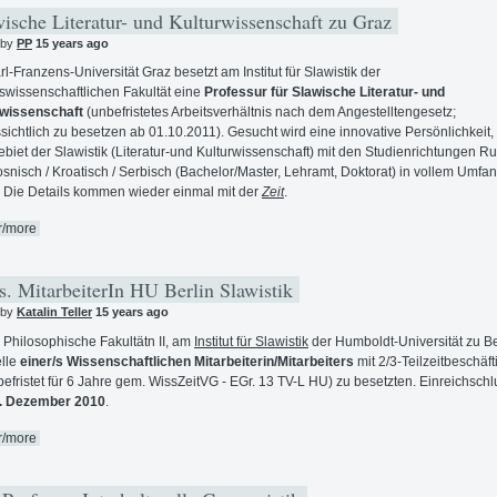
ische Literatur- und Kulturwissenschaft zu Graz
 by
PP
15 years ago
rl-Franzens-Universität Graz besetzt am Institut für Slawistik der
swissenschaftlichen Fakultät eine
Professur für Slawische Literatur- und
rwissenschaft
(unbefristetes Arbeitsverhältnis nach dem Angestelltengesetz;
sichtlich zu besetzen ab 01.10.2011). Gesucht wird eine innovative Persönlichkeit,
biet der Slawistik (Literatur-und Kulturwissenschaft) mit den Studienrichtungen R
snisch / Kroatisch / Serbisch (Bachelor/Master, Lehramt, Doktorat) in vollem Umfa
tt. Die Details kommen wieder einmal mit der
Zeit
.
r/more
. MitarbeiterIn HU Berlin Slawistik
 by
Katalin Teller
15 years ago
 Philosophische Fakultätn II, am
Institut für Slawistik
der Humboldt-Universität zu Ber
elle
einer/s Wissenschaftlichen Mitarbeiterin/Mitarbeiters
mit 2/3-Teilzeitbeschäf
befristet für 6 Jahre gem. WissZeitVG - EGr. 13 TV-L HU) zu besetzten. Einreichschlu
. Dezember 2010
.
r/more