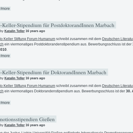
r/more
Keller-Stipendium für PostdoktorandInnen Marbach
 by
Katalin Teller
16 years ago
o Keller Stiftung Forum Humanum
schreibt zusammen mit dem
Deutschen Literatu
ch
ein viermonatiges Postdoktorandenstipendium aus. Bewerbungsschluss ist der
2010
.
r/more
Keller-Stipendium für DoktorandInnen Marbach
 by
Katalin Teller
16 years ago
o Keller Stiftung Forum Humanum
schreibt zusammen mit dem
Deutschen Literatu
ch
ein viermonatiges Doktorandenstipendium aus. Bewerbungsschluss ist der
30. 
r/more
otionsstipendien Gießen
 by
Katalin Teller
16 years ago
n der Justus-Liebig-Universität Gießen geförderte
Internationale Promotionsprog