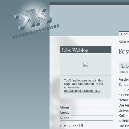
Hom
Kakani
Jobs Weblog
Pos
Salz
posted
An der
You'll find job postings in this
blog. You can contact us via
Zeitpu
an email to
besetz
redaktion@kakanien.ac.at
.
russis
tschec
Die Au
About
Univer
Archiv
Kollek
Suche
kollek
Die Be
> RSS Feed