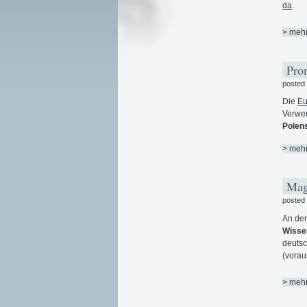
da
.
> meh
Prom
posted
Die
Eu
Verwen
Polen
> meh
Magd
posted
An der
Wissen
deutsc
(vorau
> meh