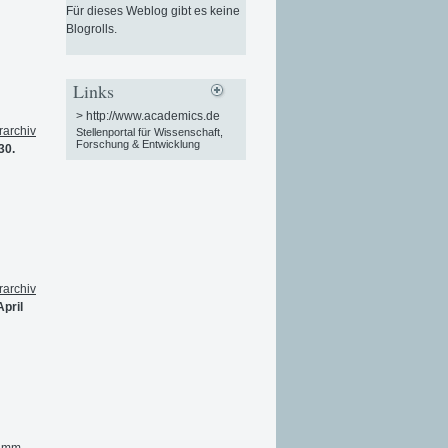
Für dieses Weblog gibt es keine
Blogrolls.
Links
>
http://www.academics.de
rarchiv
Stellenportal für Wissenschaft,
Forschung & Entwicklung
30.
rarchiv
April
ramm