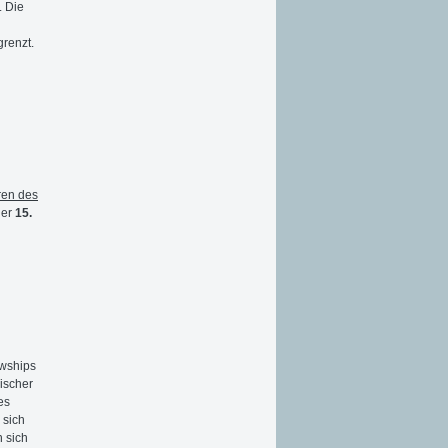
 Die
grenzt.
ren des
der
15.
owships
ischer
es
 sich
 sich