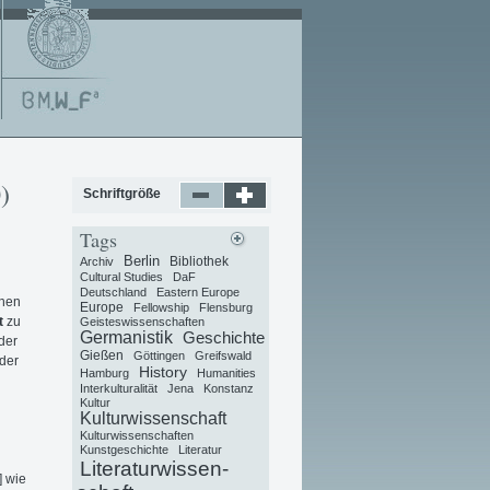
)
Schriftgröße
Tags
Berlin
Bibliothek
Archiv
Cultural Studies
DaF
Deutschland
Eastern Europe
chen
Europe
Fellowship
Flensburg
t
zu
Geisteswissenschaften
Germanistik
Geschichte
der
Gießen
Göttingen
Greifswald
der
History
Hamburg
Humanities
Interkulturalität
Jena
Konstanz
Kultur
Kulturwissenschaft
Kulturwissenschaften
Kunstgeschichte
Literatur
Literaturwissen-
 wie