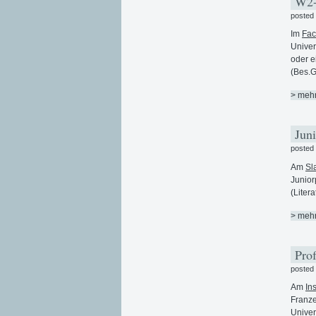
W2-P
posted
Im
Fac
Univer
oder 
(Bes.G
> meh
Juni
posted
Am
Sl
Junior
(Liter
> meh
Prof
posted
Am
Ins
Franze
Univer