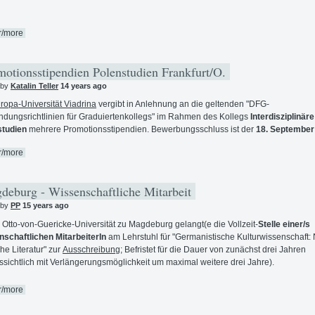
r/more
otionsstipendien Polenstudien Frankfurt/O.
 by
Katalin Teller
14 years ago
ropa-Universität Viadrina
vergibt in Anlehnung an die geltenden "DFG-
dungsrichtlinien für Graduiertenkollegs" im Rahmen des Kollegs
Interdisziplinäre
studien
mehrere Promotionsstipendien. Bewerbungsschluss ist der
18. September
r/more
eburg - Wissenschaftliche Mitarbeit
 by
PP
15 years ago
 Otto-von-Guericke-Universität zu Magdeburg gelangt(e die Vollzeit-
Stelle einer/s
schaftlichen MitarbeiterIn
am Lehrstuhl für "Germanistische Kulturwissenschaft:
he Literatur" zur
Ausschreibung
; Befristet für die Dauer von zunächst drei Jahren
ssichtlich mit Verlängerungsmöglichkeit um maximal weitere drei Jahre).
r/more