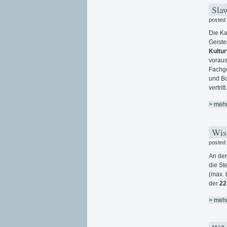
Slaw
posted
Die Ka
Geiste
Kultu
voraus
Fachge
und Bo
vertri
> meh
Wiss
posted
An der
die St
(max. 
der
22
> meh