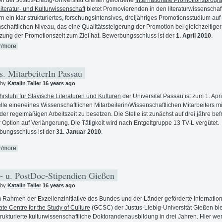
Literatur- und Kulturwissenschaft
bietet Promovierenden in den literaturwissenschaf
n ein klar strukturiertes, forschungsintensives, dreijähriges Promotionsstudium au
schaftlichen Niveau, das eine Qualitätssteigerung der Promotion bei gleichzeitiger
zung der Promotionszeit zum Ziel hat. Bewerbungsschluss ist der
1. April 2010
.
r/more
. MitarbeiterIn Passau
 by
Katalin Teller
16 years ago
hrstuhl für Slavische Literaturen und Kulturen
der Universität Passau ist zum 1. Apr
elle einer/eines Wissenschaftlichen Mitarbeiterin/Wissenschaftlichen Mitarbeiters mi
 der regelmäßigen Arbeitszeit zu besetzen. Die Stelle ist zunächst auf drei jähre befri
r Option auf Verlängerung. Die Tätigkeit wird nach Entgeltgruppe 13 TV-L vergütet.
ungsschluss ist der
31. Januar 2010
.
r/more
 u. PostDoc-Stipendien Gießen
 by
Katalin Teller
16 years ago
 Rahmen der Exzellenzinitiative des Bundes und der Länder geförderte Internation
te Centre for the Study of Culture
(GCSC) der Justus-Liebig-Universität Gießen bie
trukturierte kulturwissenschaftliche Doktorandenausbildung in drei Jahren. Hier we