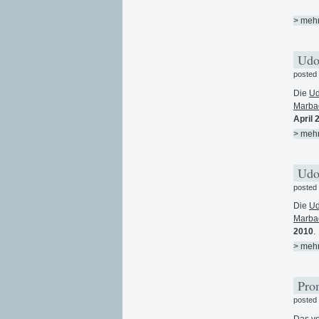
> meh
Udo-
posted
Die
Ud
Marba
April 
> meh
Udo-
posted
Die
Ud
Marba
2010
.
> meh
Prom
posted
Das vo