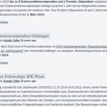
er 2010
bis zu 9 Doktorand/innenstipendien und 1 Postdoc-Stipendium
vergeben.
der Doktorand/innenstipendien beträgt zunächst 1 Jahr mit der Möglichkeit zweier
gerungen um jeweils ein weiteres Jahr. Das Postdoc-Stipendium ist auf 2 Jahre be
ungsschluss ist der
1. März 2010
.
r/more
otionsstipendien Göttingen
 by
Katalin Teller
16 years ago
 April 2010 sind 6 Promotionsstipendien im
DFG-Graduiertenkolleg "Expertenkultu
s 16. Jahrhunderts"
der Universität Göttingen zu vergeben. Bewerbungsschluss ist 
r 2010
.
r/more
or Fellowships IFK Wien
 by
Katalin Teller
16 years ago
FK
schreibt für das Studienjahr 2010/2011 (1.10.2010-30.6.2011) sechs Junior Fell
ktorandInnen an österreichischen Universitäten bzw. DoktorandInnen mit österreich
bürgerschaft aus. Beim Dissertationsvorhaben muss es sich um ein interdisziplinär
ungsprojekt aus dem Bereich der Geistes- und Sozialwissenschaften handeln, das
wissenschaftlicher Fragestellungen und Verfahren bedient. Die Bewerbungen sollen