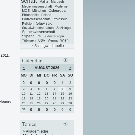
schaft
Mainz
Marbach
Medienwissenschaft
Moderne
Osteuropa
MOE
München
Philosophie
Poland
Politikwissenschaft
Professur
Slawistik
Religion
Sozialwissenschaften
Soziologie
Sprachwissenschaft
Stipendium
Südosteuropa
Wien
Tübingen
USA
Vienna
> Schlagworttabelle
 2011
.
Calendar
<
AUGUST 2026
>
MO
DI
MI
DO
FR
SA
SO
0
0
0
0
0
1
2
3
4
5
6
7
8
9
10
11
12
13
14
15
16
17
18
19
20
21
22
23
 Neuere
24
25
26
27
28
29
30
31
0
0
0
0
0
0
Topics
>
Akademische