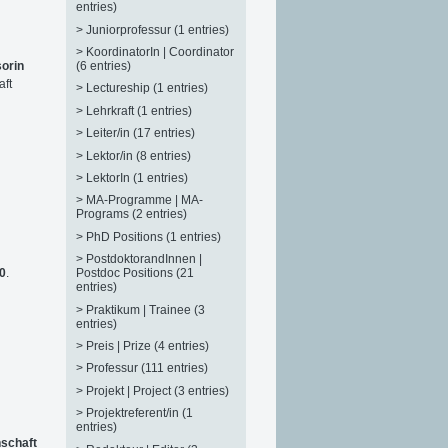
entries)
>
Juniorprofessur (1 entries)
>
KoordinatorIn | Coordinator
(6 entries)
sorin
aft
>
Lectureship (1 entries)
>
Lehrkraft (1 entries)
>
Leiter/in (17 entries)
>
Lektor/in (8 entries)
>
LektorIn (1 entries)
>
MA-Programme | MA-
Programs (2 entries)
>
PhD Positions (1 entries)
>
PostdoktorandInnen |
0
.
Postdoc Positions (21
entries)
>
Praktikum | Trainee (3
entries)
>
Preis | Prize (4 entries)
>
Professur (111 entries)
>
Projekt | Project (3 entries)
>
Projektreferent/in (1
entries)
nschaft