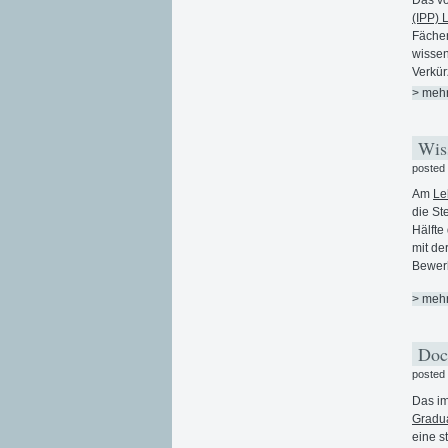
(IPP) 
Fächer
wissen
Verkür
> meh
Wiss
posted
Am
Le
die St
Hälfte
mit de
Bewerb
> meh
Doc-
posted
Das im
Gradua
eine s